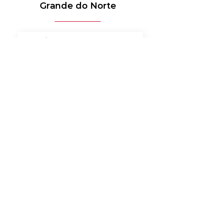
Grande do Norte
MÉDICO-HOSPITALAR
BANCOS
MERCADO DE LUXO
AUTOMOTIVO
AGRONEGÓCIO
MATERIAIS ELÉTRICOS
SERVIÇOS
BENS DE CONSUMO