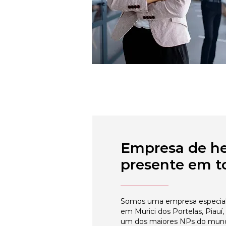
Empresa de h
presente em to
Somos uma empresa especial
em Murici dos Portelas, Piauí,
um dos maiores NPs do mun