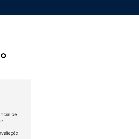
ão
ncial de
 e
avaliação