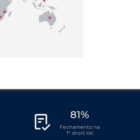
81%
Fechamento na
1ª short list