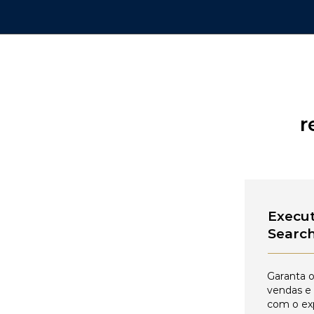
r
Execut
Searc
Garanta o
vendas e
com o ex