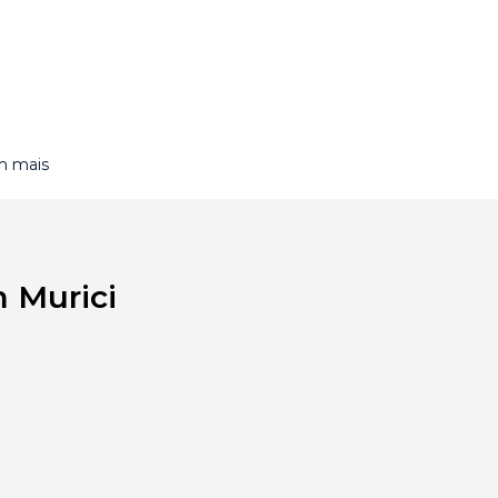
m mais
m Murici