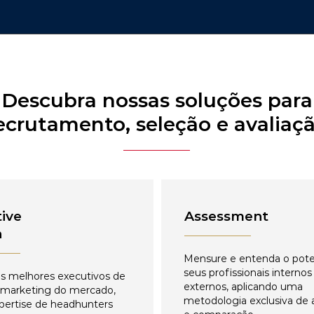
Descubra nossas soluções para
ecrutamento, seleção e avaliaç
ive
Assessment
h
Mensure e entenda o pote
seus profissionais internos
s melhores executivos de
externos, aplicando uma
 marketing do mercado,
metodologia exclusiva de 
pertise de headhunters