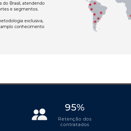
 do Brasil, atendendo
ortes e segmentos.
todologia exclusiva,
e amplo conhecimento
95%
Retenção dos
contratados