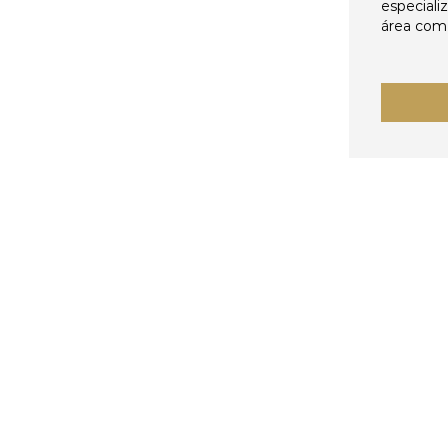
especiali
área come