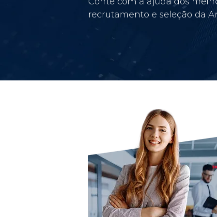
Conte com a ajuda dos melho
recrutamento e seleção da Am