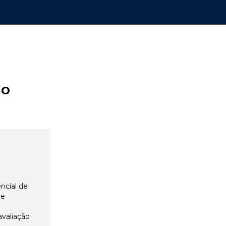
ão
ncial de
 e
avaliação