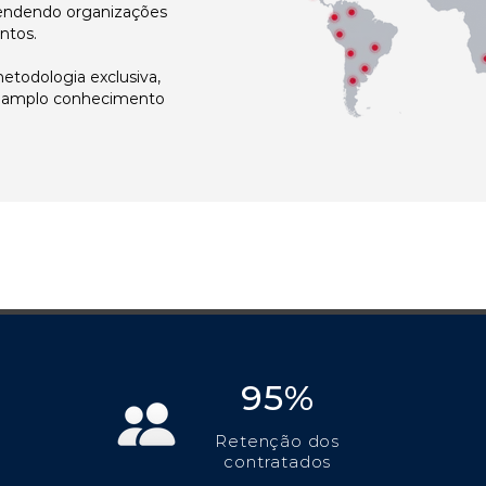
atendendo organizações
ntos.
todologia exclusiva,
e amplo conhecimento
95%
Retenção dos
contratados