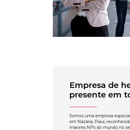
Empresa de h
presente em to
Somos uma empresa especial
em Nazária, Piauí, reconhecid
maiores NPs do mundo no s