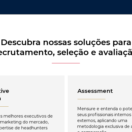
Descubra nossas soluções para
ecrutamento, seleção e avaliaç
ive
Assessment
h
Mensure e entenda o pote
seus profissionais internos
s melhores executivos de
externos, aplicando uma
 marketing do mercado,
metodologia exclusiva de 
pertise de headhunters