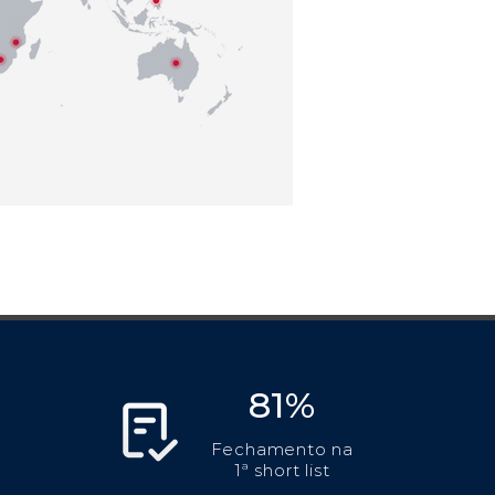
81%
Fechamento na
1ª short list