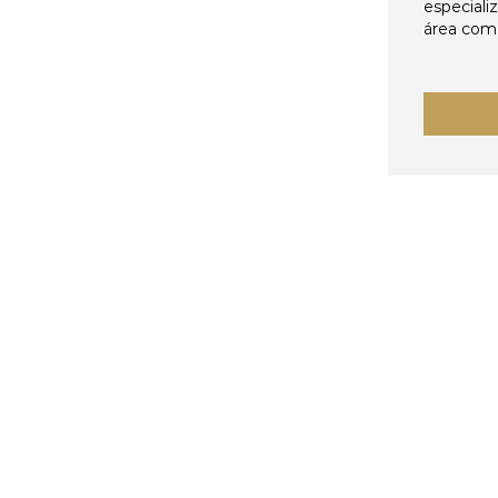
especiali
área come