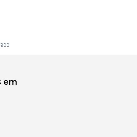
e 900
s em