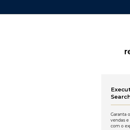
r
Execut
Searc
Garanta o
vendas e
com o ex