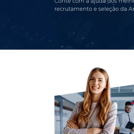
Conte com a ajuda dos melho
recrutamento e seleção da Am