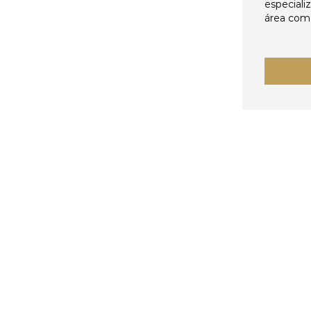
especiali
área come