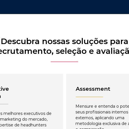
Descubra nossas soluções para
ecrutamento, seleção e avaliaç
ive
Assessment
h
Mensure e entenda o pote
seus profissionais internos
s melhores executivos de
externos, aplicando uma
 marketing do mercado,
metodologia exclusiva de 
pertise de headhunters