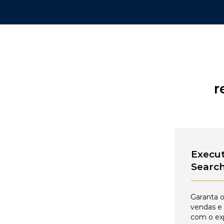
r
Execut
Searc
Garanta o
vendas e
com o ex