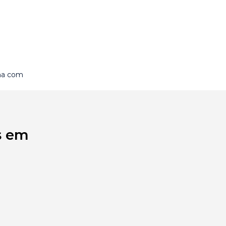
ina com
s em
a