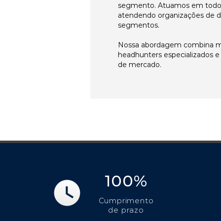
segmento. Atuamos em todos 
atendendo organizações de di
segmentos.
Nossa abordagem combina me
headhunters especializados 
de mercado.
100%
Cumprimento
de prazo