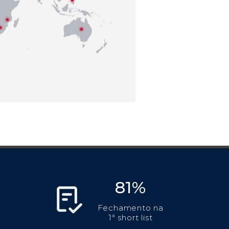
81%
Fechamento na
1ª short list