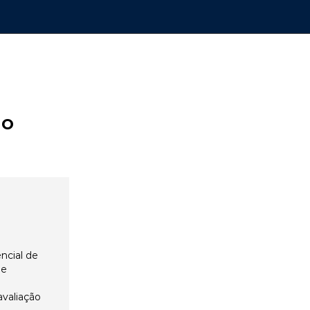
ão
ncial de
 e
avaliação