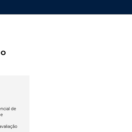
ão
ncial de
 e
avaliação