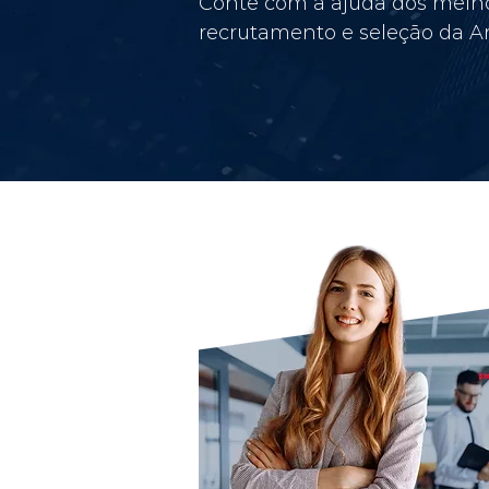
Conte com a ajuda dos melho
recrutamento e seleção da Am