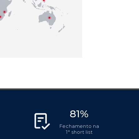
81%
Fechamento na
1ª short list