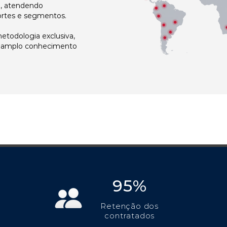
l, atendendo
ortes e segmentos.
todologia exclusiva,
e amplo conhecimento
95%
Retenção dos
contratados