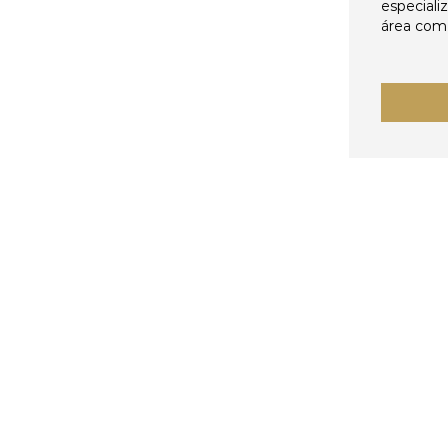
especiali
área come