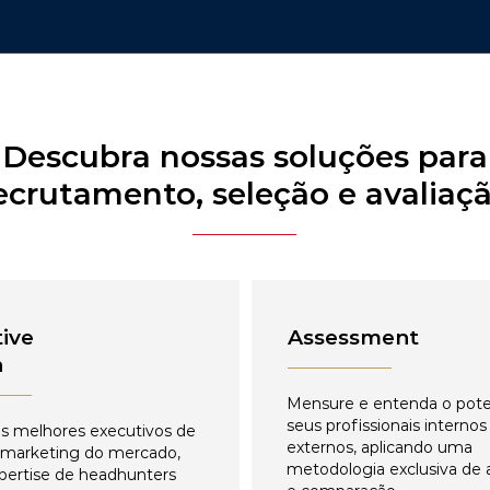
Descubra nossas soluções para
ecrutamento, seleção e avaliaç
ive
Assessment
h
Mensure e entenda o pote
seus profissionais internos
s melhores executivos de
externos, aplicando uma
 marketing do mercado,
metodologia exclusiva de 
pertise de headhunters