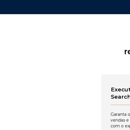
r
Execut
Searc
Garanta o
vendas e
com o ex