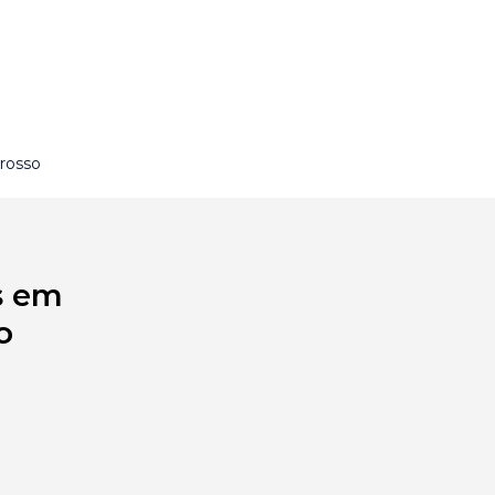
rosso
s em
o