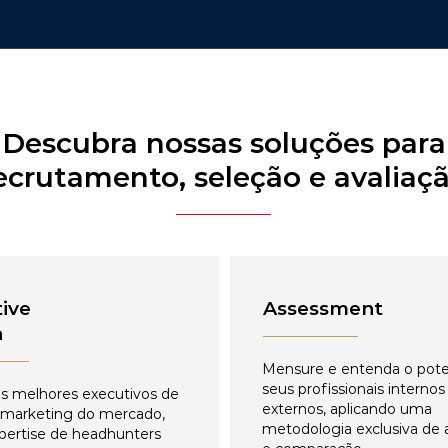
Descubra nossas soluções para
ecrutamento, seleção e avaliaç
ive
Assessment
h
Mensure e entenda o pote
seus profissionais internos
s melhores executivos de
externos, aplicando uma
 marketing do mercado,
metodologia exclusiva de 
pertise de headhunters