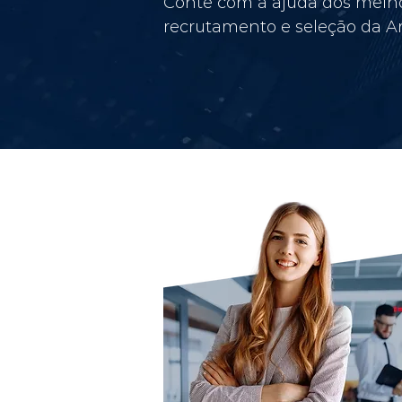
Conte com a ajuda dos melho
recrutamento e seleção da Am