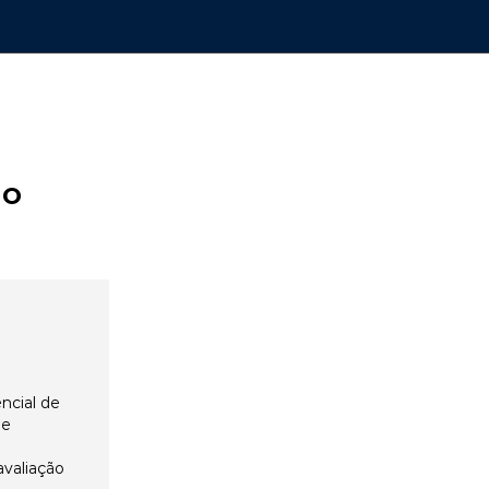
ão
ncial de
 e
avaliação