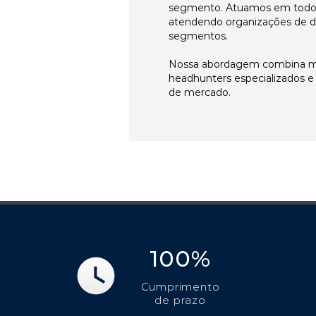
segmento. Atuamos em todos 
atendendo organizações de di
segmentos.
Nossa abordagem combina me
headhunters especializados 
de mercado.
100%
Cumprimento
de prazo