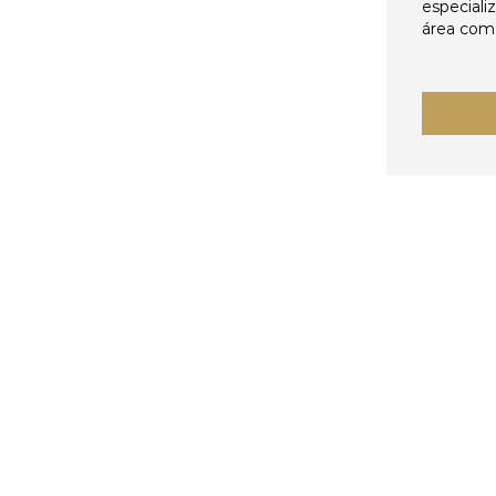
especiali
área come