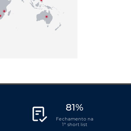
81%
Fechamento na
1ª short list