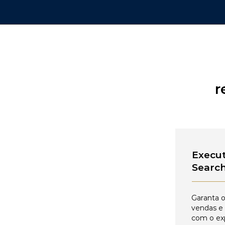
r
Execut
Searc
Garanta o
vendas e
com o ex