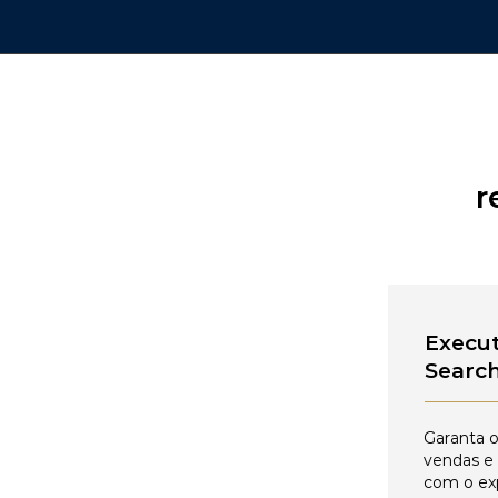
r
Execut
Searc
Garanta o
vendas e
com o ex