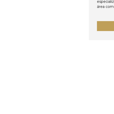
especiali
área come