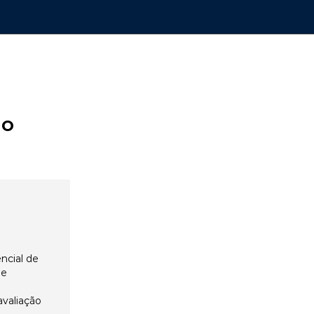
ão
ncial de
 e
avaliação