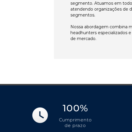
segmento. Atuamos em todos 
atendendo organizações de di
segmentos.
Nossa abordagem combina me
headhunters especializados 
de mercado.
100%
Cumprimento
de prazo