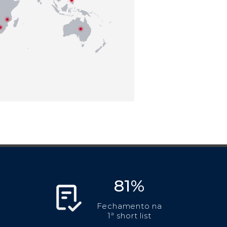
81%
Fechamento na
1ª short list