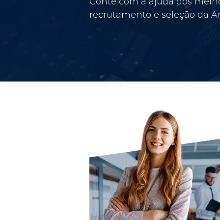
Conte com a ajuda dos melho
recrutamento e seleção da Am