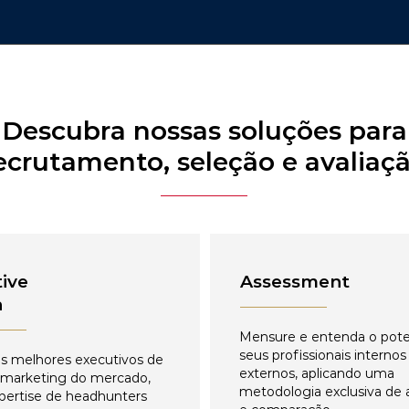
Descubra nossas soluções para
ecrutamento, seleção e avaliaç
ive
Assessment
h
Mensure e entenda o pote
seus profissionais internos
s melhores executivos de
externos, aplicando uma
 marketing do mercado,
metodologia exclusiva de 
pertise de headhunters