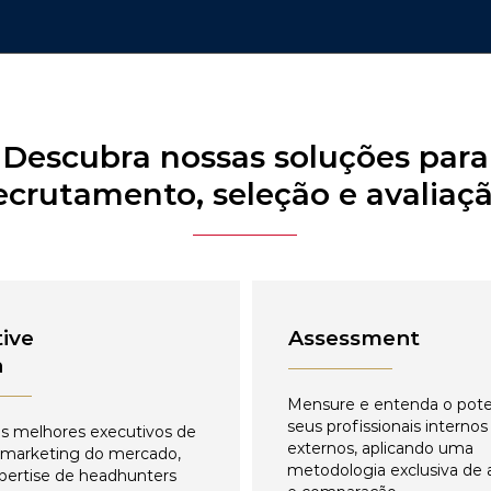
Descubra nossas soluções para
ecrutamento, seleção e avaliaç
ive
Assessment
h
Mensure e entenda o pote
seus profissionais internos
s melhores executivos de
externos, aplicando uma
 marketing do mercado,
metodologia exclusiva de 
pertise de headhunters