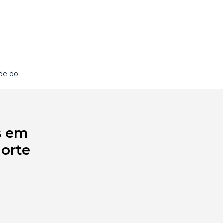
de do
s em
Norte