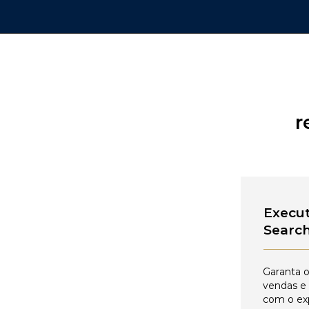
r
Execut
Searc
Garanta o
vendas e
com o ex