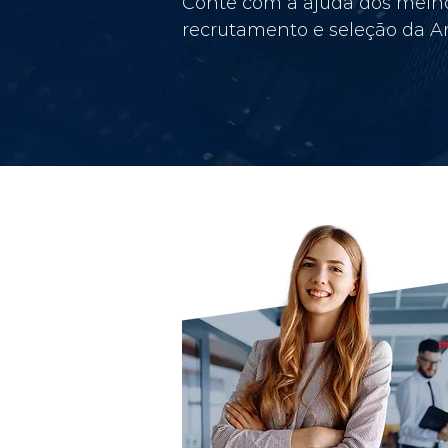
Conte com a ajuda dos melho
recrutamento e seleção da Am