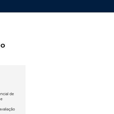
ão
ncial de
 e
avaliação