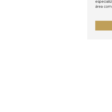
especiali
área come