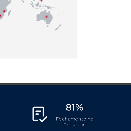
81%
Fechamento na
1ª short list