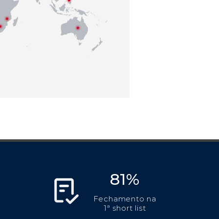
81%
Fechamento na
1ª short list