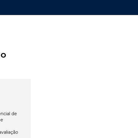
ão
ncial de
 e
avaliação