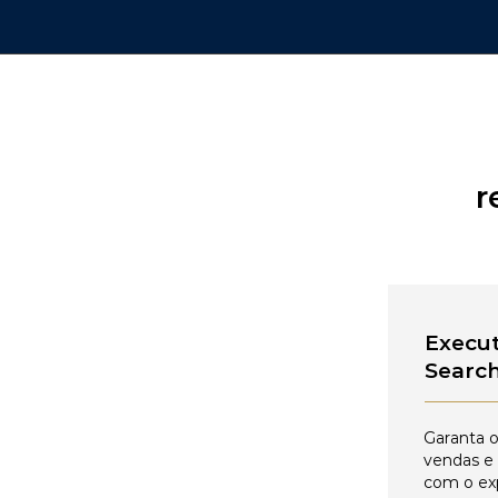
r
Execut
Searc
Garanta o
vendas e
com o ex