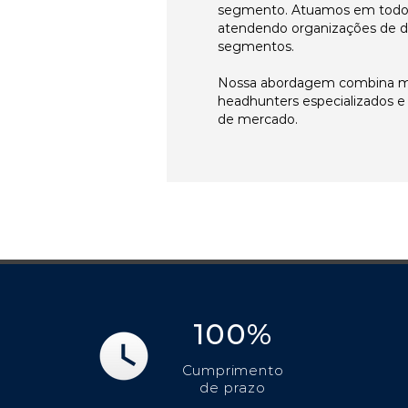
segmento. Atuamos em todos 
atendendo organizações de di
segmentos.
Nossa abordagem combina me
headhunters especializados 
de mercado.
100%
Cumprimento
de prazo