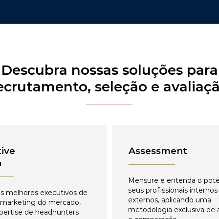
Descubra nossas soluções para
ecrutamento, seleção e avaliaç
ive
Assessment
h
Mensure e entenda o pote
seus profissionais internos
s melhores executivos de
externos, aplicando uma
 marketing do mercado,
metodologia exclusiva de 
pertise de headhunters