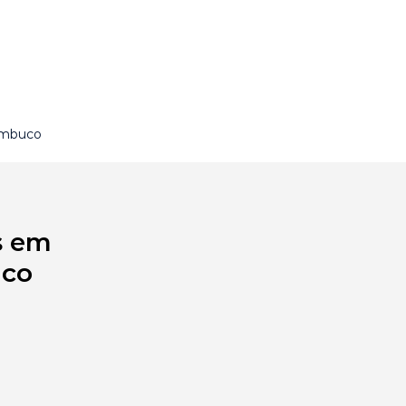
ambuco
s em
uco