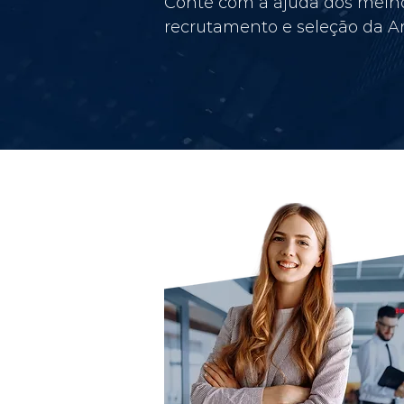
Conte com a ajuda dos melho
recrutamento e seleção da Am