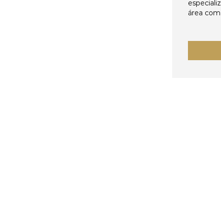
especiali
área come