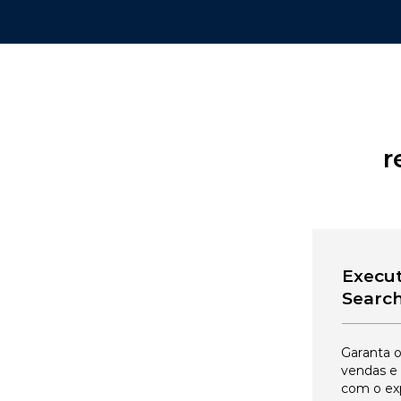
r
Execut
Searc
Garanta o
vendas e
com o ex