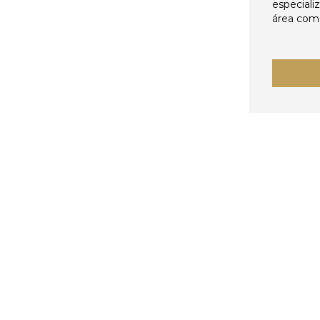
especiali
área come