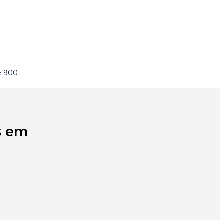
e 900
s em