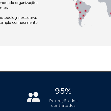
atendendo organizações
ntos.
todologia exclusiva,
e amplo conhecimento
95%
Retenção dos
contratados