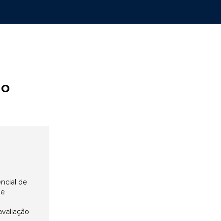
ão
ncial de
 e
avaliação