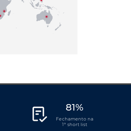
81%
Fechamento na
1ª short list