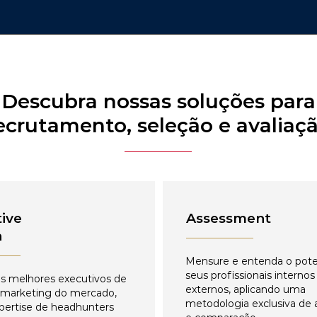
Descubra nossas soluções para
ecrutamento, seleção e avaliaç
ive
Assessment
h
Mensure e entenda o pote
seus profissionais internos
s melhores executivos de
externos, aplicando uma
 marketing do mercado,
metodologia exclusiva de 
pertise de headhunters