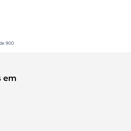
 de 900
s em