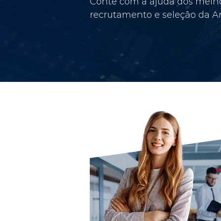
Conte com a ajuda dos melho
recrutamento e seleção da Am