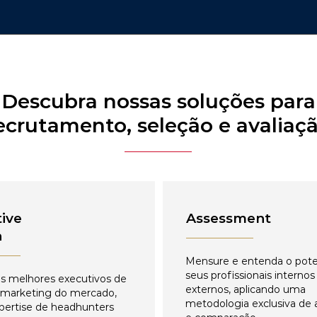
Descubra nossas soluções para
ecrutamento, seleção e avaliaç
ive
Assessment
h
Mensure e entenda o pote
seus profissionais internos
s melhores executivos de
externos, aplicando uma
 marketing do mercado,
metodologia exclusiva de 
pertise de headhunters