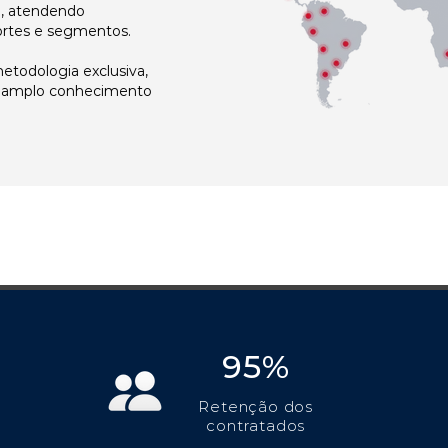
l, atendendo
ortes e segmentos.
todologia exclusiva,
e amplo conhecimento
95%
Retenção dos
contratados