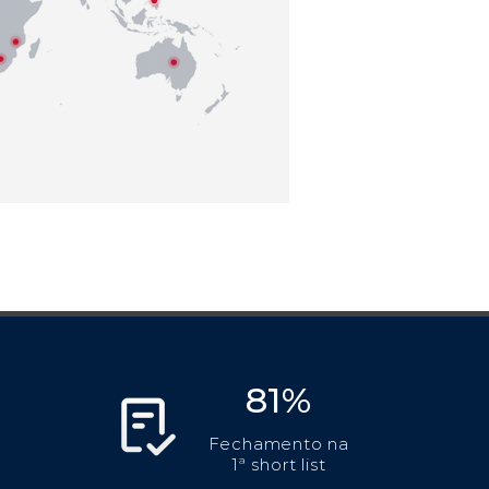
81%
Fechamento na
1ª short list