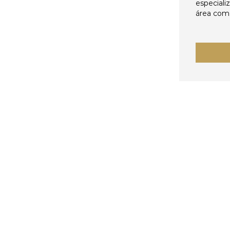
especiali
área come