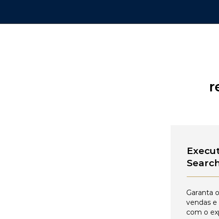
r
Execut
Searc
Garanta o
vendas e
com o ex