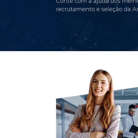
Conte com a ajuda dos melho
recrutamento e seleção da Am