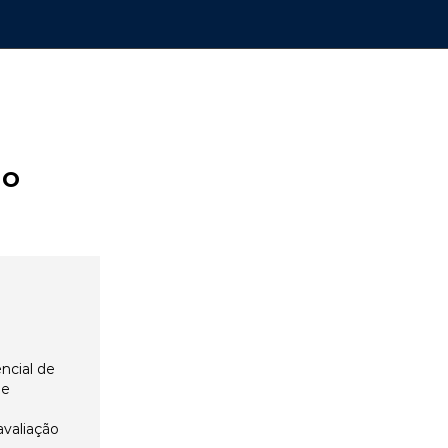
ão
ncial de
 e
avaliação