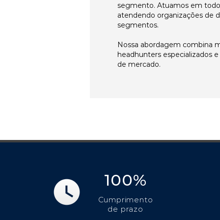
segmento. Atuamos em todos 
atendendo organizações de di
segmentos.
Nossa abordagem combina me
headhunters especializados 
de mercado.
100%
Cumprimento
de prazo