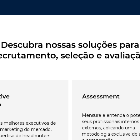
Descubra nossas soluções para
ecrutamento, seleção e avaliaç
ive
Assessment
h
Mensure e entenda o pote
seus profissionais internos
s melhores executivos de
externos, aplicando uma
 marketing do mercado,
metodologia exclusiva de 
pertise de headhunters