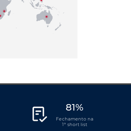
81%
Fechamento na
1ª short list