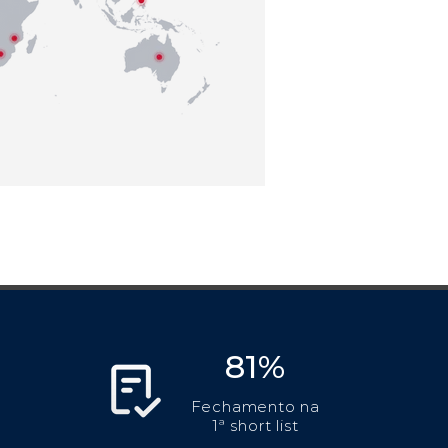
81%
Fechamento na
1ª short list