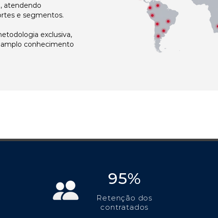
l, atendendo
ortes e segmentos.
todologia exclusiva,
e amplo conhecimento
95%
Retenção dos
contratados