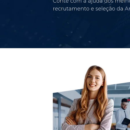
Conte com a ajuda dos melho
recrutamento e seleção da Am