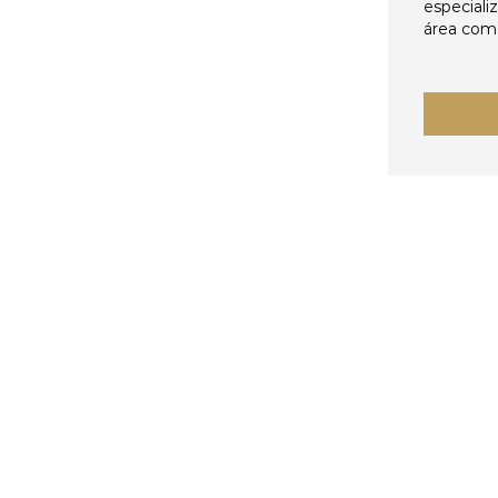
especiali
área come