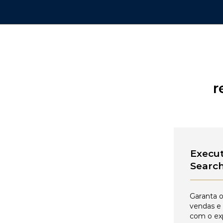
r
Execut
Searc
Garanta o
vendas e
com o ex