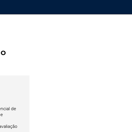
ão
ncial de
 e
avaliação