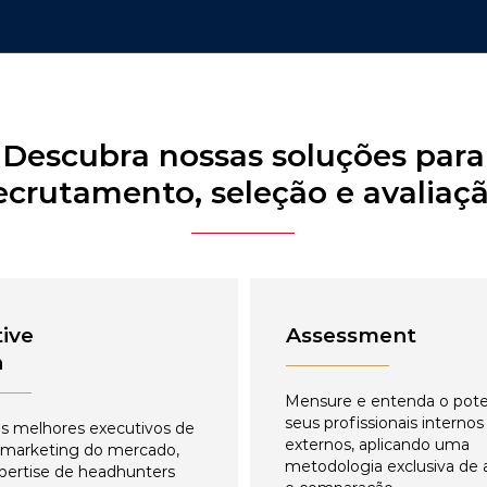
Descubra nossas soluções para
ecrutamento, seleção e avaliaç
ive
Assessment
h
Mensure e entenda o pote
seus profissionais internos
s melhores executivos de
externos, aplicando uma
 marketing do mercado,
metodologia exclusiva de 
pertise de headhunters