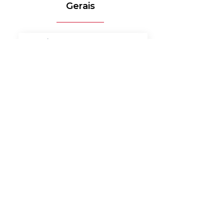
Gerais
MÉDICO-HOSPITALAR
BANCOS
MERCADO DE LUXO
AUTOMOTIVO
AGRONEGÓCIO
MATERIAIS ELÉTRICOS
SERVIÇOS
BENS DE CONSUMO