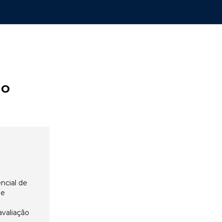
ão
ncial de
 e
avaliação