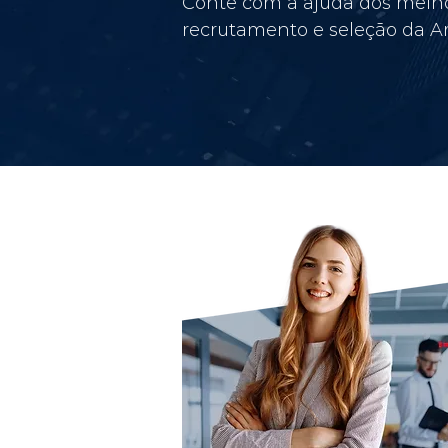
Conte com a ajuda dos melho
recrutamento e seleção da Am