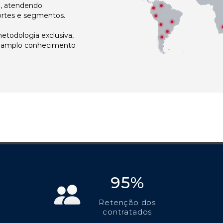
l, atendendo
ortes e segmentos.
todologia exclusiva,
e amplo conhecimento
95%
Retenção dos
contratados