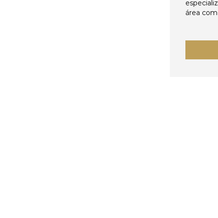
especiali
área come