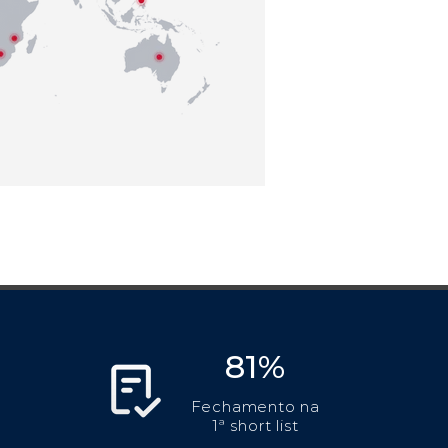
81%
Fechamento na
1ª short list