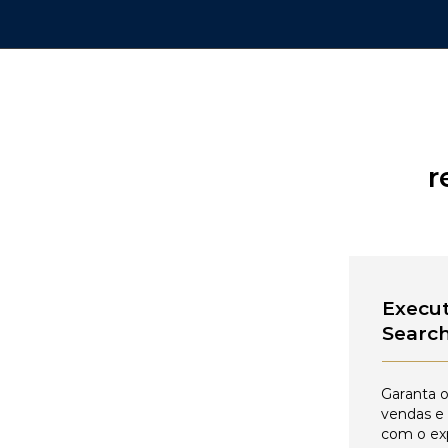
r
Execut
Searc
Garanta o
vendas e
com o ex