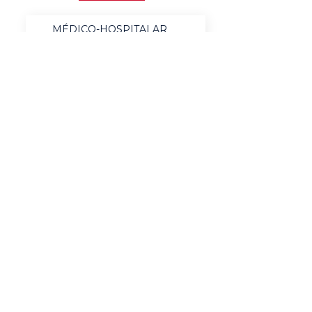
MÉDICO-HOSPITALAR
BANCOS
MERCADO DE LUXO
AUTOMOTIVO
AGRONEGÓCIO
MATERIAIS ELÉTRICOS
SERVIÇOS
BENS DE CONSUMO
QUÍMICO & ENERGIA