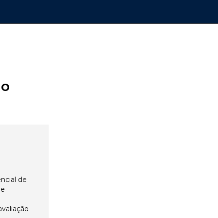
ão
ncial de
 e
avaliação