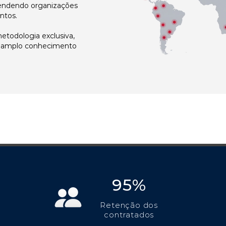
atendendo organizações
ntos.
todologia exclusiva,
e amplo conhecimento
95%
Retenção dos
contratados