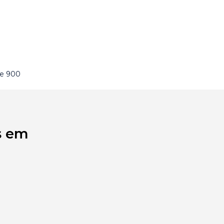
de 900
s em