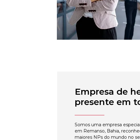
Empresa de h
presente em to
Somos uma empresa especial
em Remanso, Bahia, reconhec
maiores NPs do mundo no s