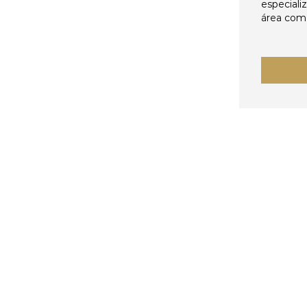
especiali
área come