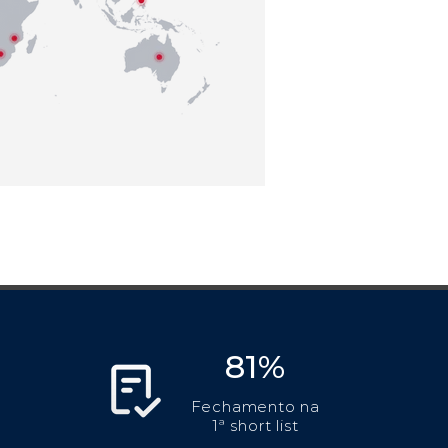
81%
Fechamento na
1ª short list