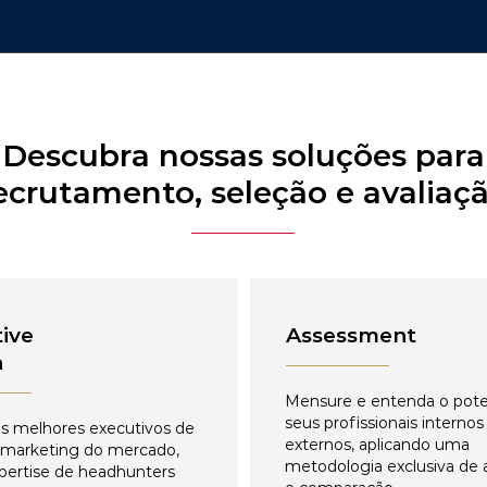
Descubra nossas soluções para
ecrutamento, seleção e avaliaç
ive
Assessment
h
Mensure e entenda o pote
seus profissionais internos
s melhores executivos de
externos, aplicando uma
 marketing do mercado,
metodologia exclusiva de 
pertise de headhunters