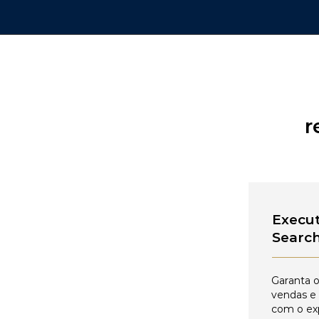
r
Execut
Searc
Garanta o
vendas e
com o ex