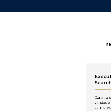
r
Execut
Searc
Garanta o
vendas e
com o ex