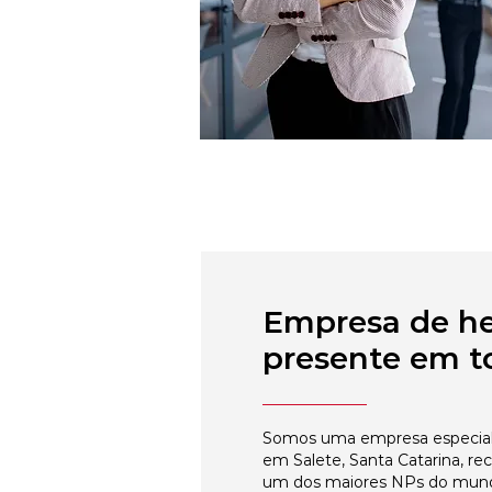
Empresa de h
presente em to
Somos uma empresa especial
em Salete, Santa Catarina, re
um dos maiores NPs do mun