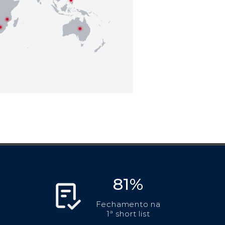
81%
Fechamento na
1ª short list