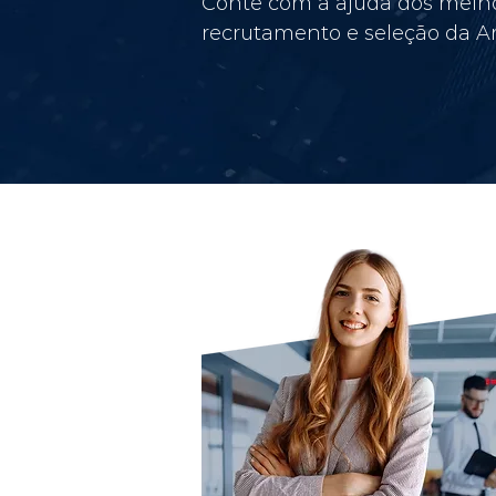
Conte com a ajuda dos melho
recrutamento e seleção da Am