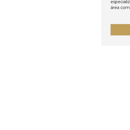
especiali
área come