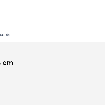
ais de
s em