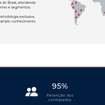
 do Brasil, atendendo
ortes e segmentos.
todologia exclusiva,
e amplo conhecimento
95%
Retenção dos
contratados