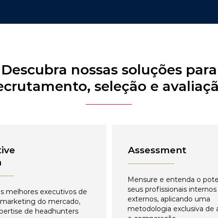
Descubra nossas soluções para
ecrutamento, seleção e avaliaç
ive
Assessment
h
Mensure e entenda o pote
seus profissionais internos
s melhores executivos de
externos, aplicando uma
 marketing do mercado,
metodologia exclusiva de 
pertise de headhunters