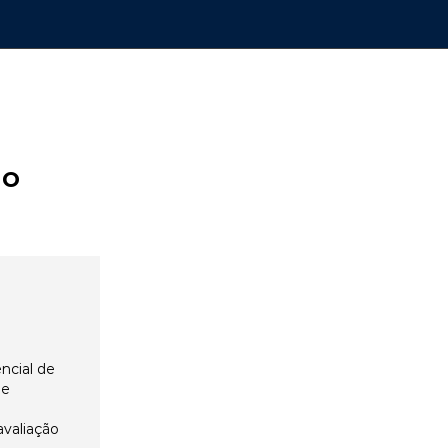
ão
ncial de
 e
avaliação