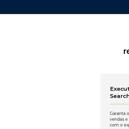
r
Execut
Searc
Garanta o
vendas e
com o ex