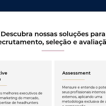
Descubra nossas soluções para
ecrutamento, seleção e avaliaç
ive
Assessment
h
Mensure e entenda o pote
seus profissionais internos
s melhores executivos de
externos, aplicando uma
 marketing do mercado,
metodologia exclusiva de 
pertise de headhunters