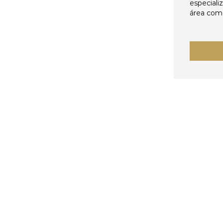
especiali
área come