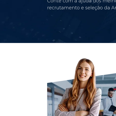
Conte com a ajuda dos melho
recrutamento e seleção da Am