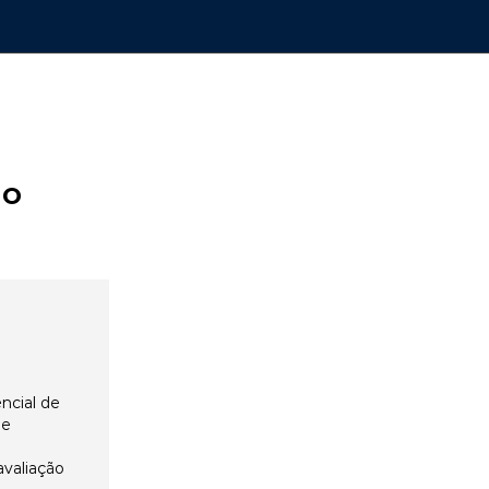
ão
ncial de
 e
avaliação