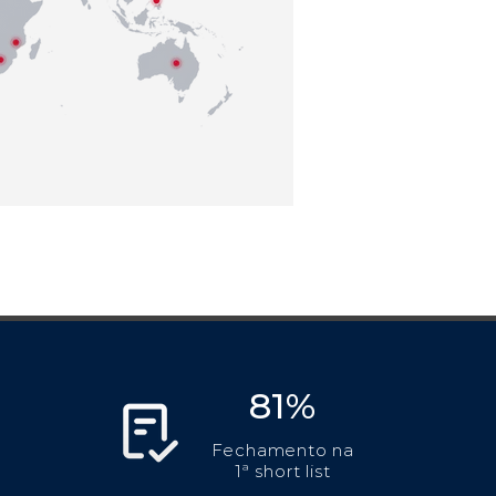
81%
Fechamento na
1ª short list