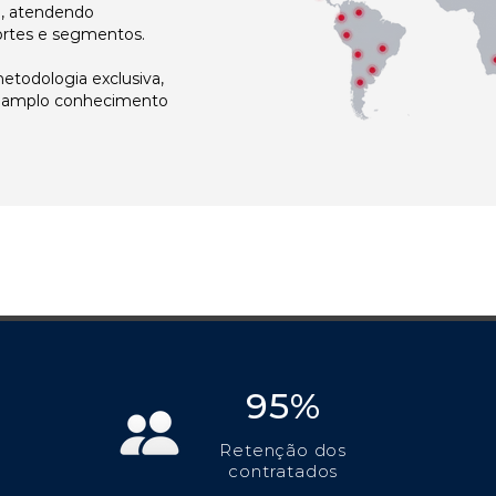
l, atendendo
ortes e segmentos.
todologia exclusiva,
e amplo conhecimento
95%
Retenção dos
contratados