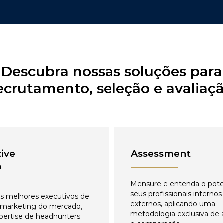
Descubra nossas soluções para
ecrutamento, seleção e avaliaç
ive
Assessment
h
Mensure e entenda o pote
seus profissionais internos
s melhores executivos de
externos, aplicando uma
 marketing do mercado,
metodologia exclusiva de 
pertise de headhunters