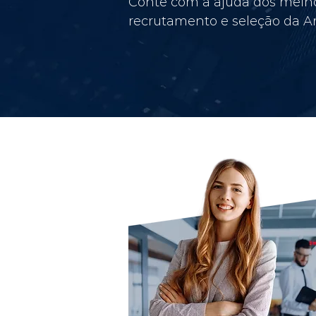
Conte com a ajuda dos melho
recrutamento e seleção da Am