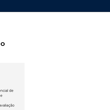
ão
ncial de
 e
avaliação