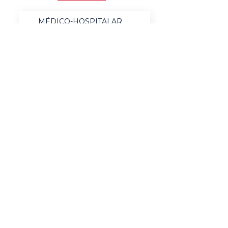
MÉDICO-HOSPITALAR
BANCOS
MERCADO DE LUXO
AUTOMOTIVO
AGRONEGÓCIO
MATERIAIS ELÉTRICOS
SERVIÇOS
BENS DE CONSUMO
QUÍMICO & ENERGIA