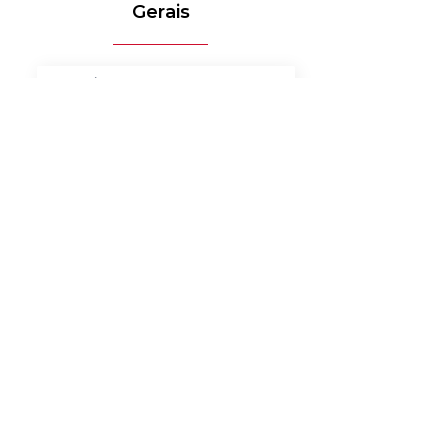
Gerais
MÉDICO-HOSPITALAR
BANCOS
MERCADO DE LUXO
AUTOMOTIVO
AGRONEGÓCIO
MATERIAIS ELÉTRICOS
SERVIÇOS
BENS DE CONSUMO