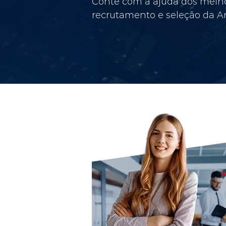
Conte com a ajuda dos melho
recrutamento e seleção da Am