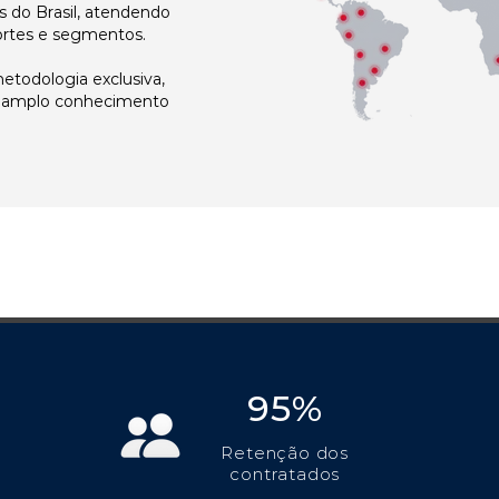
 do Brasil, atendendo
ortes e segmentos.
todologia exclusiva,
e amplo conhecimento
95%
Retenção dos
contratados