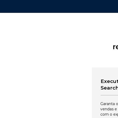
r
Execut
Searc
Garanta o
vendas e
com o ex