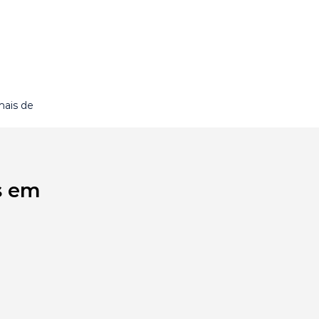
mais de
s em