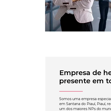
Empresa de h
presente em to
Somos uma empresa especial
em Santana do Piauí, Piauí, r
um dos maiores NPs do mun