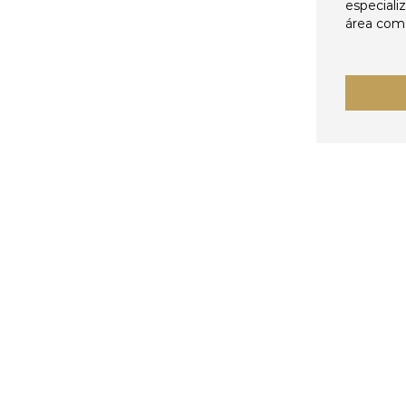
especiali
área come