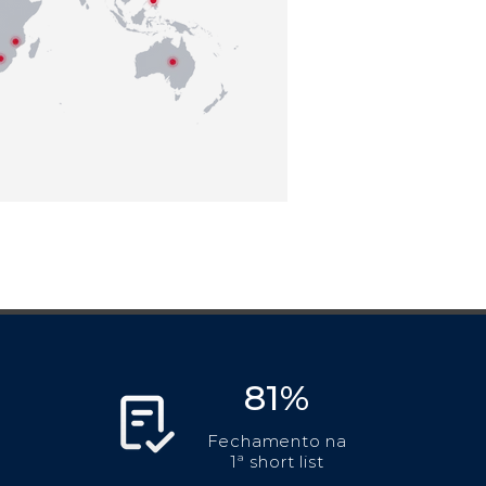
81%
Fechamento na
1ª short list