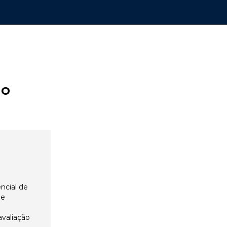
ão
ncial de
 e
avaliação