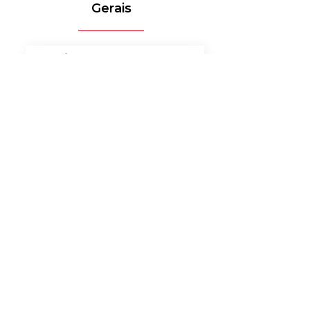
Gerais
MÉDICO-HOSPITALAR
BANCOS
MERCADO DE LUXO
AUTOMOTIVO
AGRONEGÓCIO
MATERIAIS ELÉTRICOS
SERVIÇOS
BENS DE CONSUMO