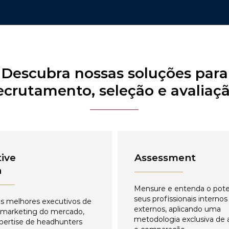
Descubra nossas soluções para
ecrutamento, seleção e avaliaç
ive
Assessment
h
Mensure e entenda o pote
seus profissionais internos
s melhores executivos de
externos, aplicando uma
 marketing do mercado,
metodologia exclusiva de 
pertise de headhunters