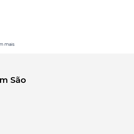
om mais
em São