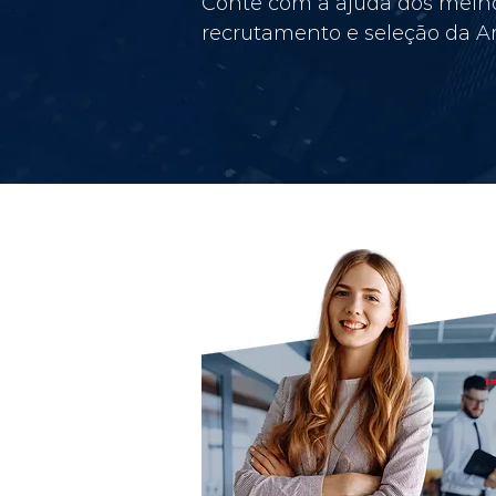
Conte com a ajuda dos melho
recrutamento e seleção da Am