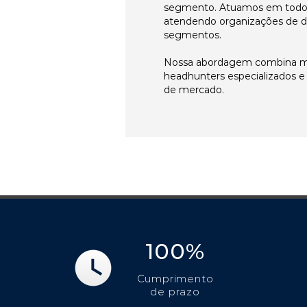
segmento. Atuamos em todos 
atendendo organizações de di
segmentos.
Nossa abordagem combina me
headhunters especializados 
de mercado.
100%
Cumprimento
de prazo