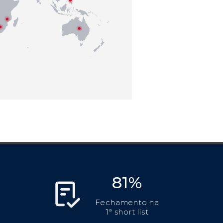
81%
Fechamento na
1ª short list