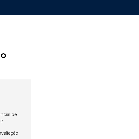
ão
ncial de
 e
avaliação