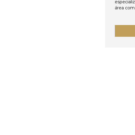
especiali
área come