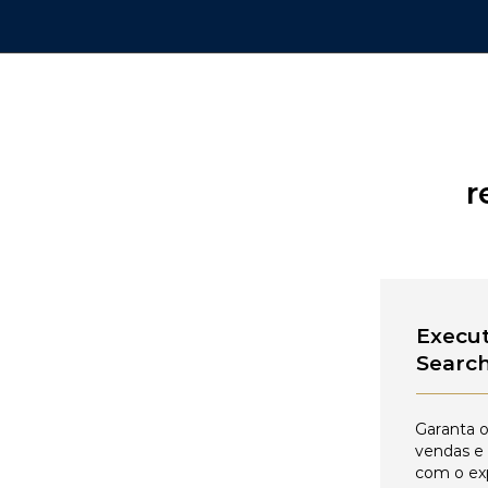
r
Execut
Searc
Garanta o
vendas e
com o ex