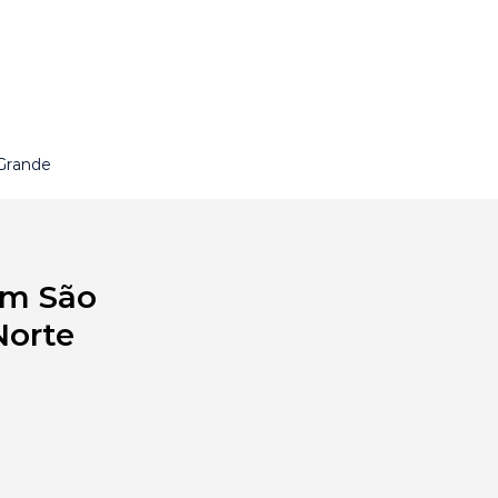
Grande
em São
Norte