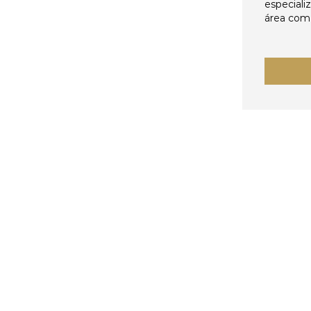
especiali
área come