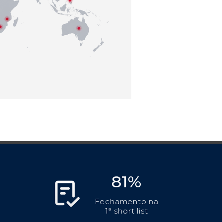
81%
Fechamento na
1ª short list