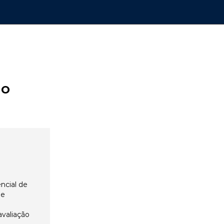
ão
ncial de
 e
avaliação