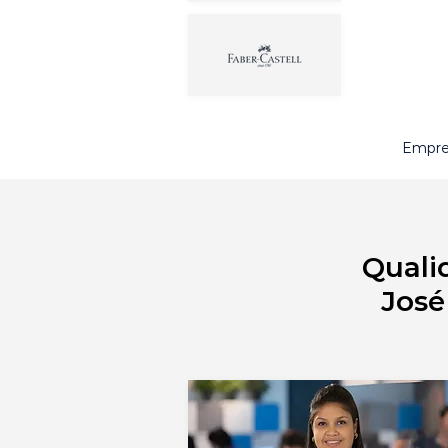
Empres
Quali
José