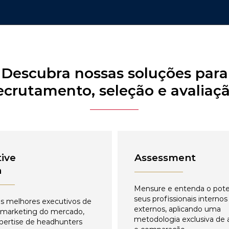
Descubra nossas soluções para
ecrutamento, seleção e avaliaç
ive
Assessment
h
Mensure e entenda o pote
seus profissionais internos
s melhores executivos de
externos, aplicando uma
 marketing do mercado,
metodologia exclusiva de 
pertise de headhunters