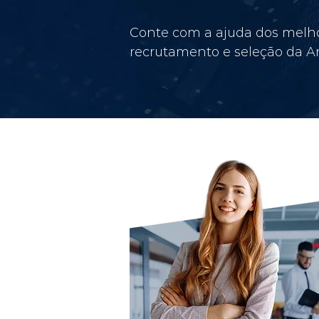
Conte com a ajuda dos melho
recrutamento e seleção da Am