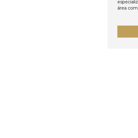
especiali
área come