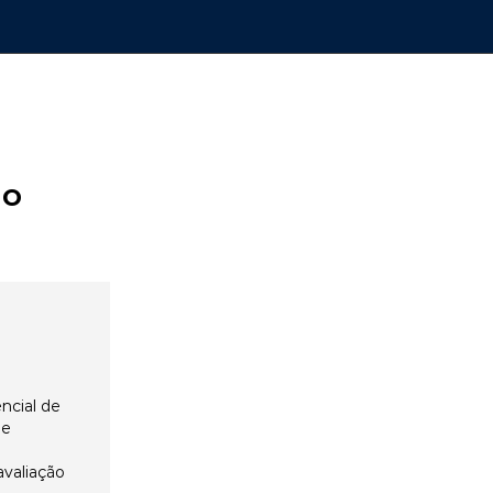
ão
ncial de
 e
avaliação