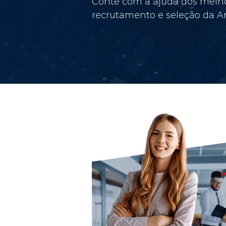
Conte com a ajuda dos melho
recrutamento e seleção da Am