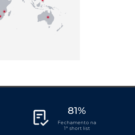
81%
Fechamento na
1ª short list