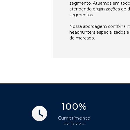
segmento. Atuamos em todos 
atendendo organizações de di
segmentos.
Nossa abordagem combina me
headhunters especializados 
de mercado.
100%
Cumprimento
de prazo