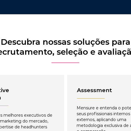
Descubra nossas soluções para
ecrutamento, seleção e avaliaç
ive
Assessment
h
Mensure e entenda o pote
seus profissionais internos
s melhores executivos de
externos, aplicando uma
 marketing do mercado,
metodologia exclusiva de 
pertise de headhunters