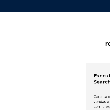
r
Execut
Searc
Garanta o
vendas e
com o ex