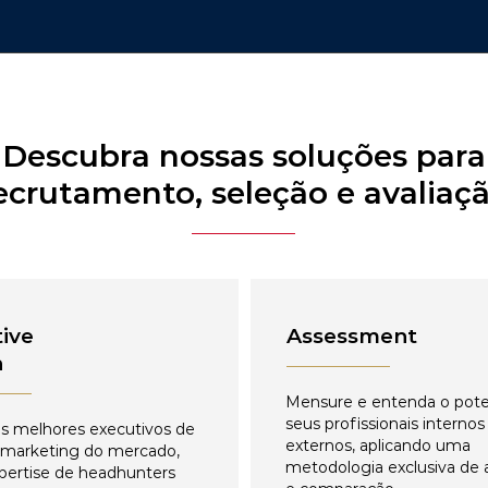
Descubra nossas soluções para
ecrutamento, seleção e avaliaç
ive
Assessment
h
Mensure e entenda o pote
seus profissionais internos
s melhores executivos de
externos, aplicando uma
 marketing do mercado,
metodologia exclusiva de 
pertise de headhunters