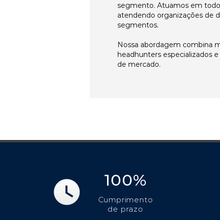
segmento. Atuamos em todos 
atendendo organizações de di
segmentos.
Nossa abordagem combina me
headhunters especializados 
de mercado.
100%
Cumprimento
de prazo