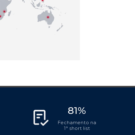
81%
Fechamento na
1ª short list