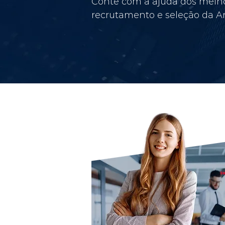
Conte com a ajuda dos melho
recrutamento e seleção da Am