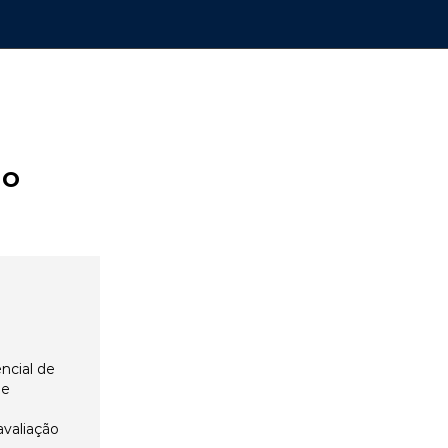
ão
ncial de
 e
avaliação