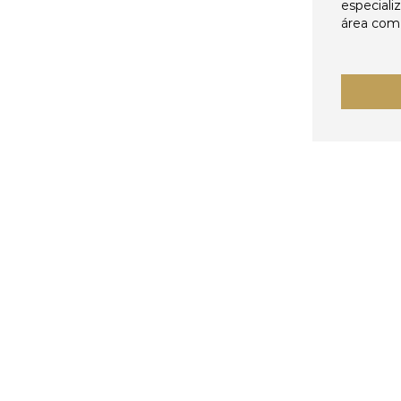
especiali
área come