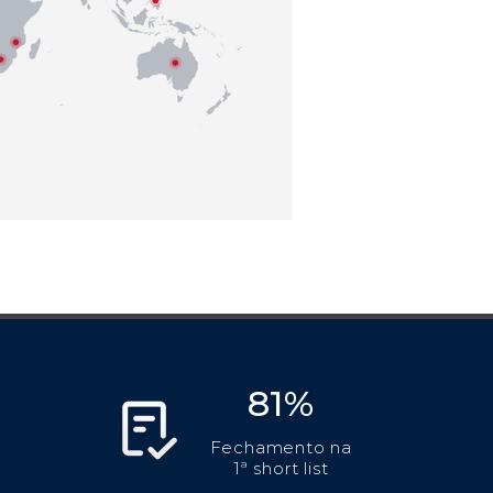
81%
Fechamento na
1ª short list