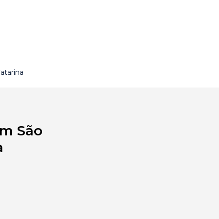
atarina
em São
a