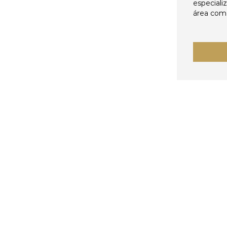
especiali
área come