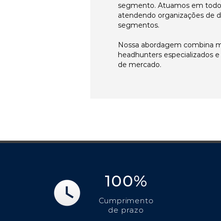
segmento. Atuamos em todos 
atendendo organizações de di
segmentos.
Nossa abordagem combina me
headhunters especializados 
de mercado.
100%
Cumprimento
de prazo