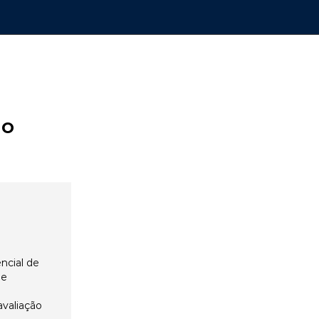
ão
ncial de
 e
avaliação