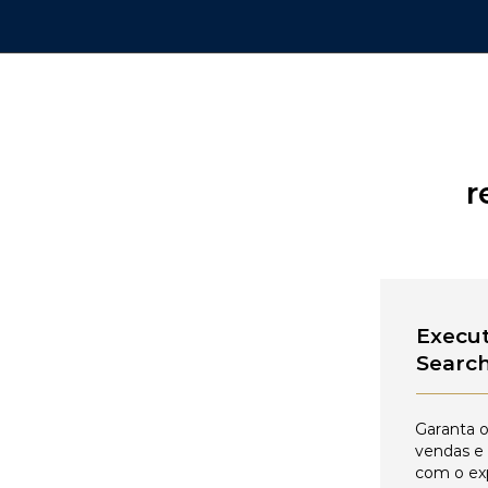
r
Execut
Searc
Garanta o
vendas e
com o ex