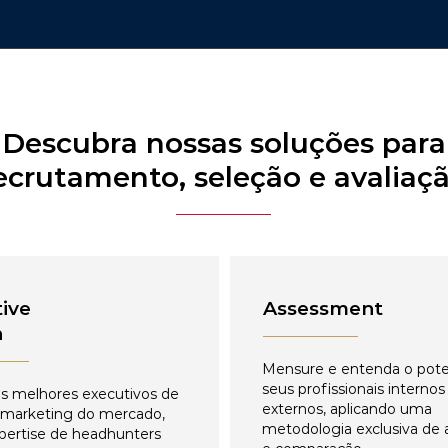
Descubra nossas soluções para
ecrutamento, seleção e avaliaç
ive
Assessment
h
Mensure e entenda o pote
seus profissionais internos
s melhores executivos de
externos, aplicando uma
 marketing do mercado,
metodologia exclusiva de 
pertise de headhunters