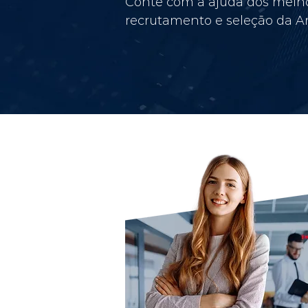
Conte com a ajuda dos melho
recrutamento e seleção da Am