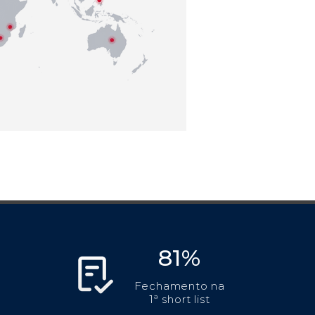
81%
Fechamento na
1ª short list