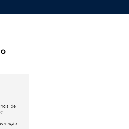
ão
ncial de
 e
avaliação