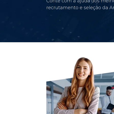
Conte com a ajuda dos melho
recrutamento e seleção da Am