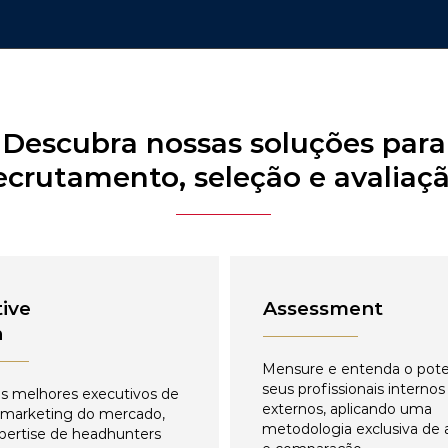
Descubra nossas soluções para
ecrutamento, seleção e avaliaç
ive
Assessment
h
Mensure e entenda o pote
seus profissionais internos
s melhores executivos de
externos, aplicando uma
 marketing do mercado,
metodologia exclusiva de 
pertise de headhunters