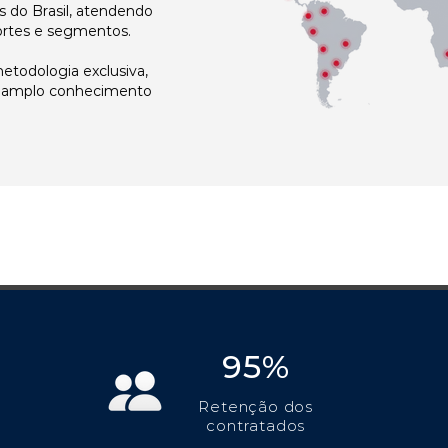
 do Brasil, atendendo
ortes e segmentos.
todologia exclusiva,
e amplo conhecimento
95%
Retenção dos
contratados