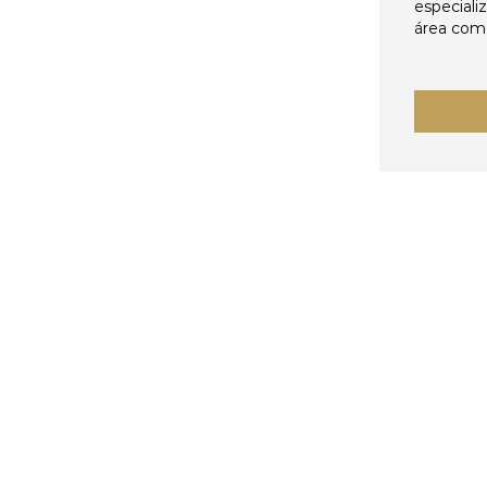
especiali
área come