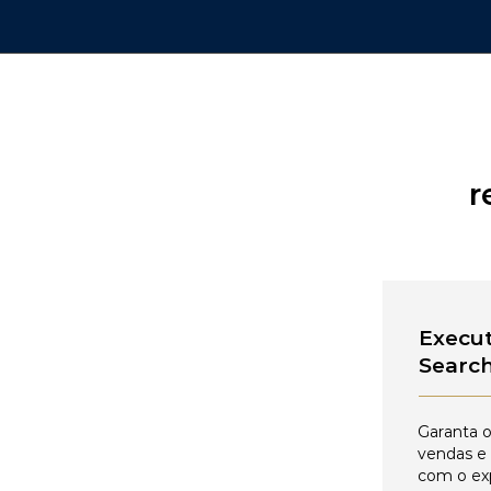
r
Execut
Searc
Garanta o
vendas e
com o ex