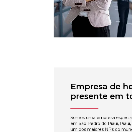
Empresa de h
presente em to
Somos uma empresa especial
em São Pedro do Piauí, Piauí,
um dos maiores NPs do mun