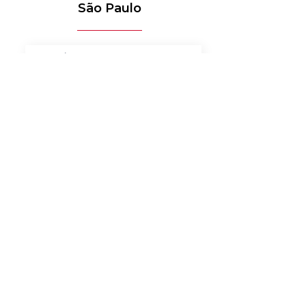
São Paulo
MÉDICO-HOSPITALAR
BANCOS
MERCADO DE LUXO
AUTOMOTIVO
AGRONEGÓCIO
MATERIAIS ELÉTRICOS
SERVIÇOS
BENS DE CONSUMO