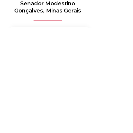
Senador Modestino
Gonçalves, Minas Gerais
MÉDICO-HOSPITALAR
BANCOS
MERCADO DE LUXO
AUTOMOTIVO
AGRONEGÓCIO
MATERIAIS ELÉTRICOS
SERVIÇOS