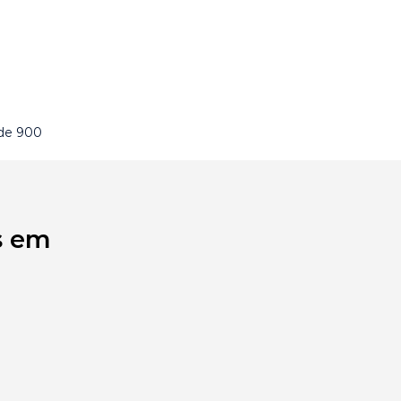
 de 900
s em