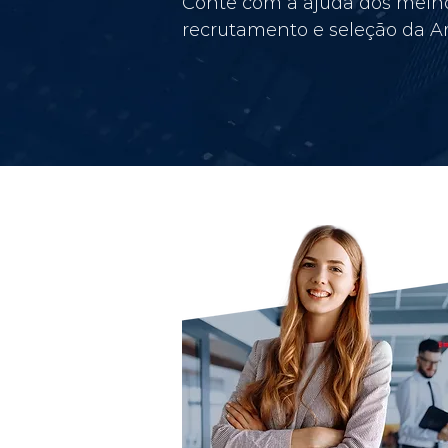
Conte com a ajuda dos melho
recrutamento e seleção da Am