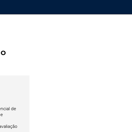
ão
ncial de
 e
avaliação