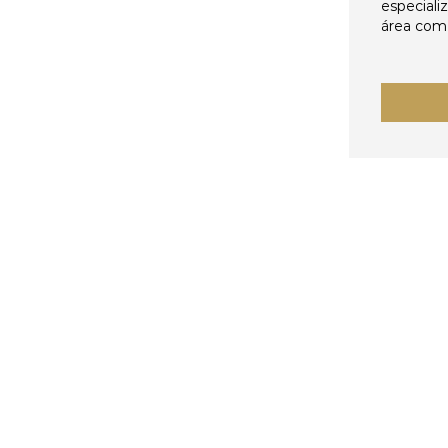
especiali
área come