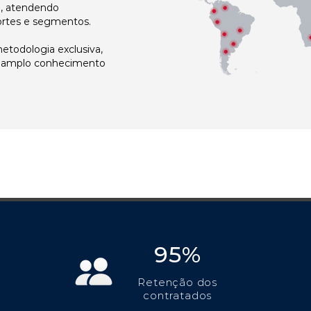
l, atendendo
ortes e segmentos.
todologia exclusiva,
e amplo conhecimento
95%
Retenção dos
contratados