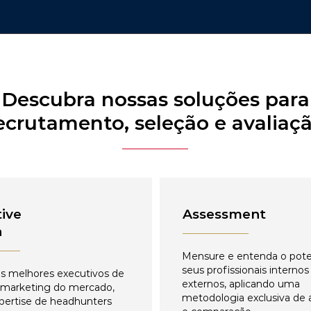
Descubra nossas soluções para
ecrutamento, seleção e avaliaç
ive
Assessment
h
Mensure e entenda o pote
seus profissionais internos
s melhores executivos de
externos, aplicando uma
 marketing do mercado,
metodologia exclusiva de 
pertise de headhunters