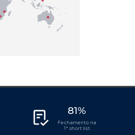
81%
Fechamento na
1ª short list