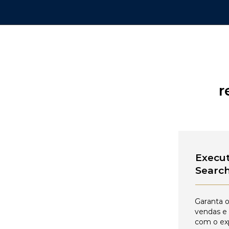
r
Execut
Searc
Garanta o
vendas e
com o ex