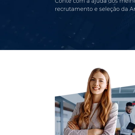
Conte com a ajuda dos melho
recrutamento e seleção da Am