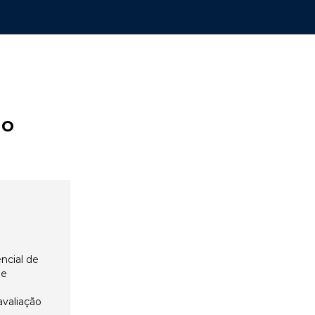
ão
ncial de
 e
avaliação