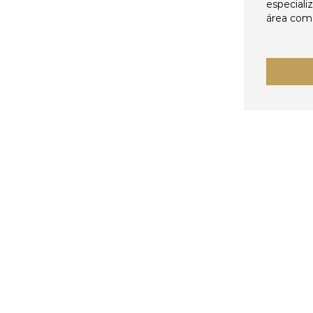
especiali
área come