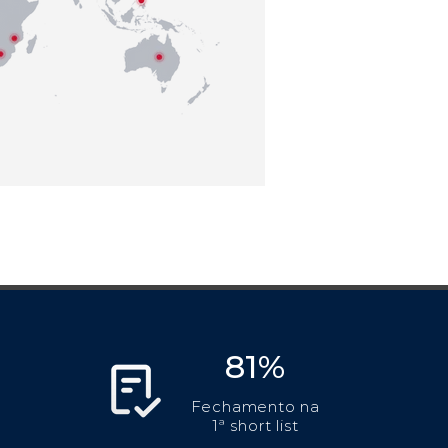
81%
Fechamento na
1ª short list