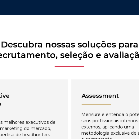
Descubra nossas soluções para
ecrutamento, seleção e avaliaç
ive
Assessment
h
Mensure e entenda o pote
seus profissionais internos
s melhores executivos de
externos, aplicando uma
 marketing do mercado,
metodologia exclusiva de 
pertise de headhunters