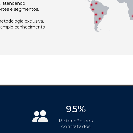
l, atendendo
ortes e segmentos.
todologia exclusiva,
e amplo conhecimento
95%
Retenção dos
contratados