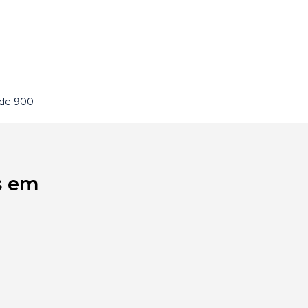
 de 900
s em