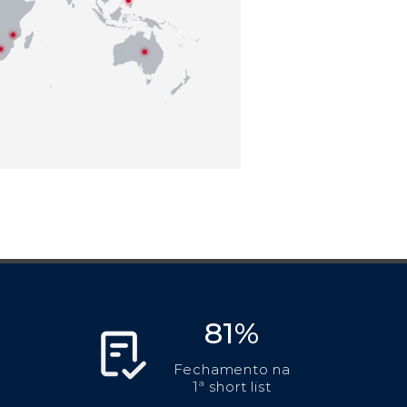
81%
Fechamento na
1ª short list