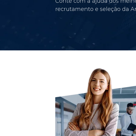
Conte com a ajuda dos melho
recrutamento e seleção da Am