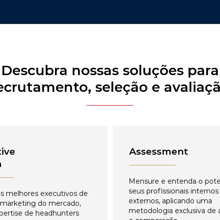
Descubra nossas soluções para
ecrutamento, seleção e avaliaç
ive
Assessment
h
Mensure e entenda o pote
seus profissionais internos
s melhores executivos de
externos, aplicando uma
 marketing do mercado,
metodologia exclusiva de 
pertise de headhunters