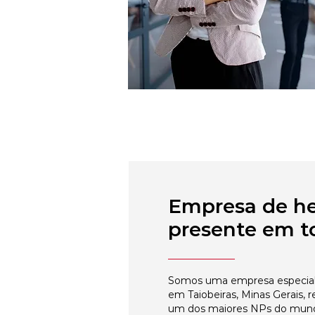
Empresa de h
presente em to
Somos uma empresa especial
em Taiobeiras, Minas Gerais, 
um dos maiores NPs do mun