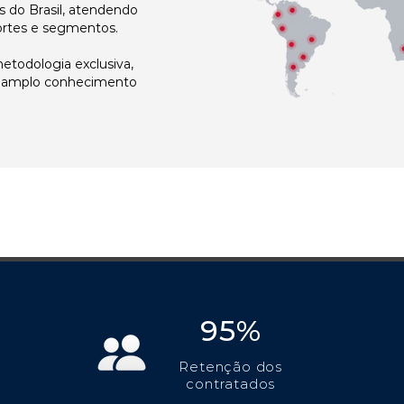
 do Brasil, atendendo
ortes e segmentos.
todologia exclusiva,
e amplo conhecimento
95%
Retenção dos
contratados