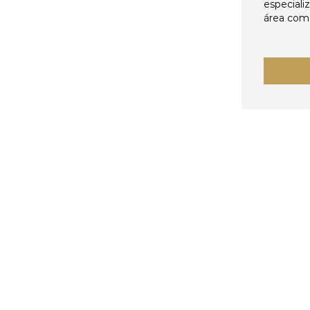
especiali
área come