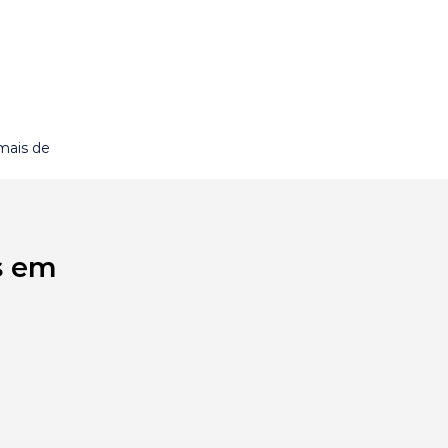
mais de
s em