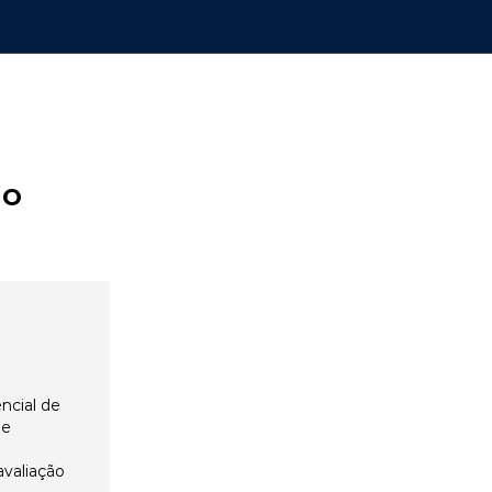
ão
ncial de
 e
avaliação