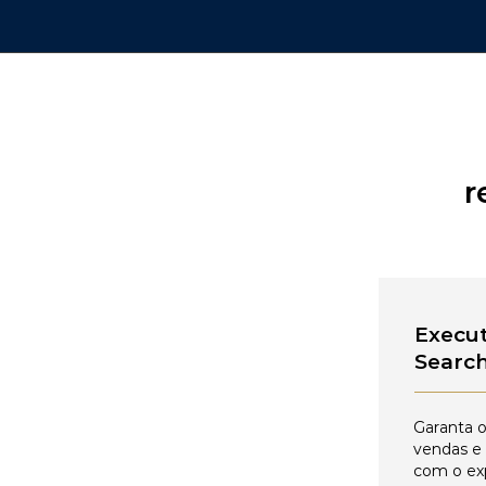
r
Execut
Searc
Garanta o
vendas e
com o ex