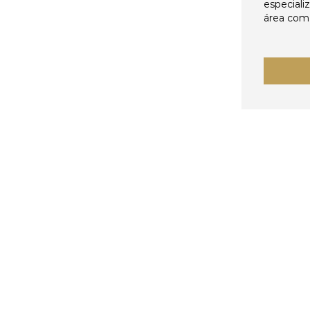
especiali
área come