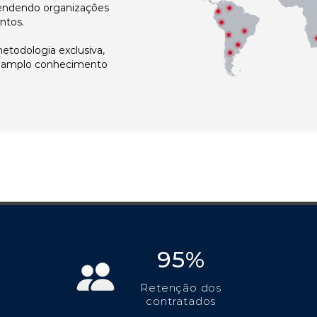
atendendo organizações
ntos.
todologia exclusiva,
e amplo conhecimento
95%
Retenção dos
contratados