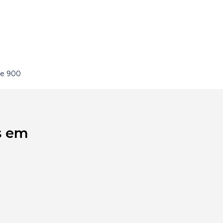
de 900
s em