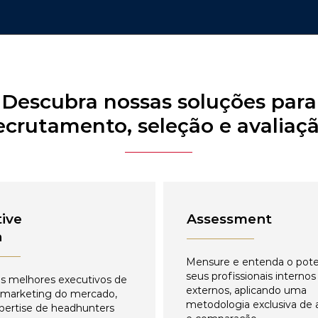
Descubra nossas soluções para
ecrutamento, seleção e avaliaç
ive
Assessment
h
Mensure e entenda o pote
seus profissionais internos
s melhores executivos de
externos, aplicando uma
 marketing do mercado,
metodologia exclusiva de 
pertise de headhunters