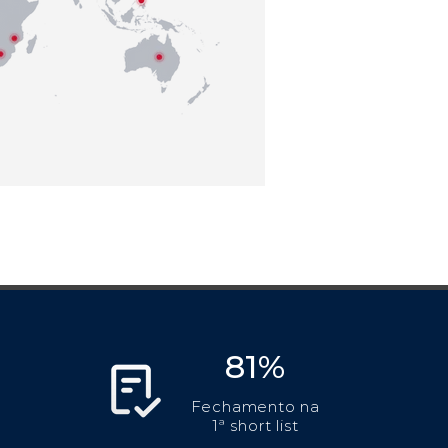
81%
Fechamento na
1ª short list