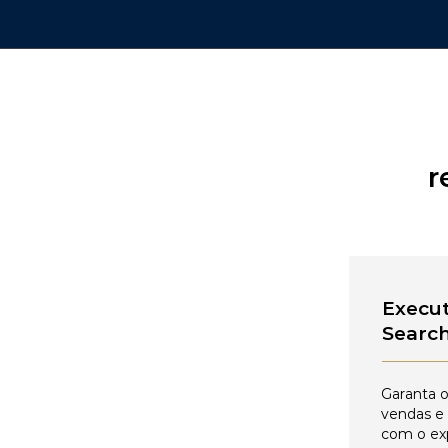
r
Execut
Searc
Garanta o
vendas e
com o ex