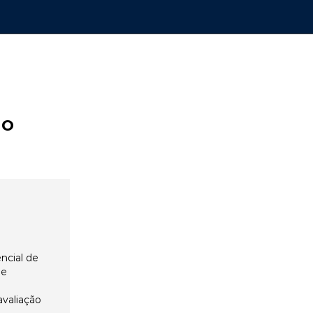
ão
ncial de
 e
avaliação