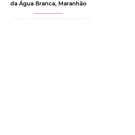
da Água Branca, Maranhão
MÉDICO-HOSPITALAR
BANCOS
MERCADO DE LUXO
AUTOMOTIVO
AGRONEGÓCIO
MATERIAIS ELÉTRICOS
SERVIÇOS
BENS DE CONSUMO