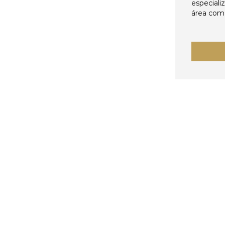
especiali
área come