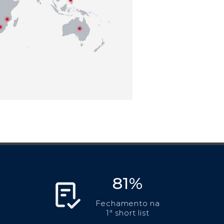
81%
Fechamento na
1ª short list