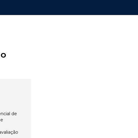
ão
ncial de
 e
avaliação