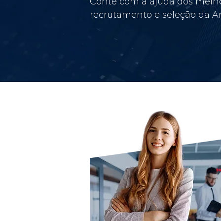
Conte com a ajuda dos melho
recrutamento e seleção da Am