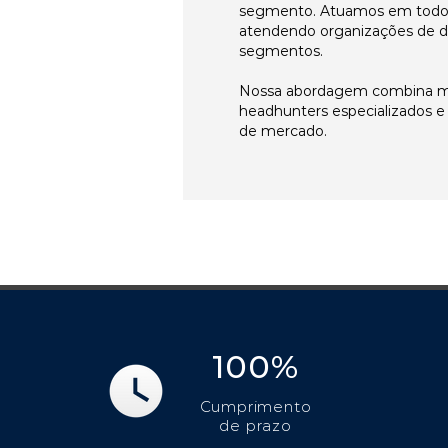
segmento. Atuamos em todos 
atendendo organizações de di
segmentos.
Nossa abordagem combina me
headhunters especializados 
de mercado.
100%
Cumprimento
de prazo