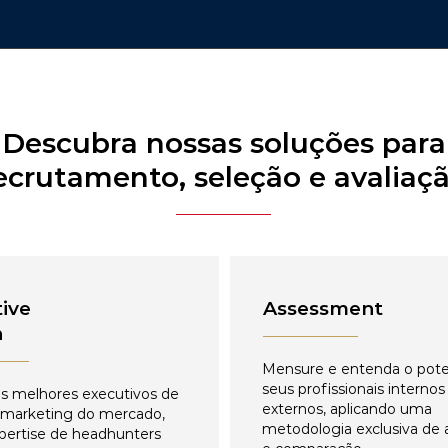
Descubra nossas soluções para
ecrutamento, seleção e avaliaç
ive
Assessment
h
Mensure e entenda o pote
seus profissionais internos
s melhores executivos de
externos, aplicando uma
 marketing do mercado,
metodologia exclusiva de 
pertise de headhunters