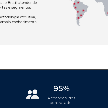
 do Brasil, atendendo
ortes e segmentos.
todologia exclusiva,
e amplo conhecimento
95%
Retenção dos
contratados