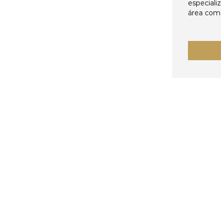
especiali
área come