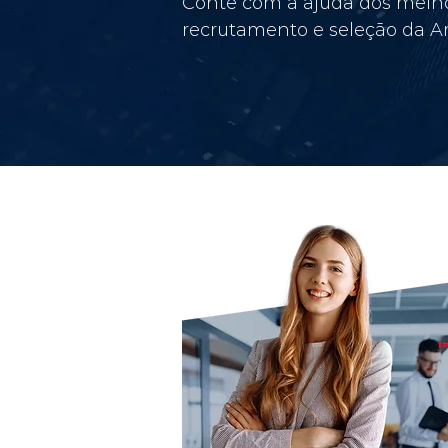
Conte com a ajuda dos melho
recrutamento e seleção da Am