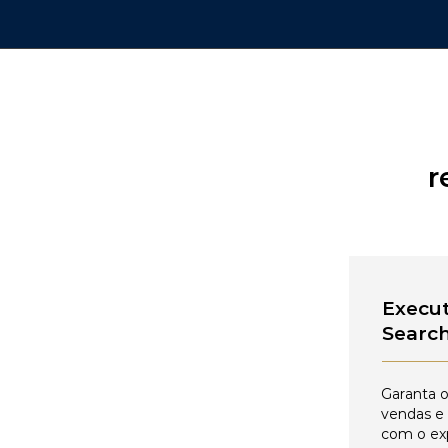
r
Execut
Searc
Garanta o
vendas e
com o ex