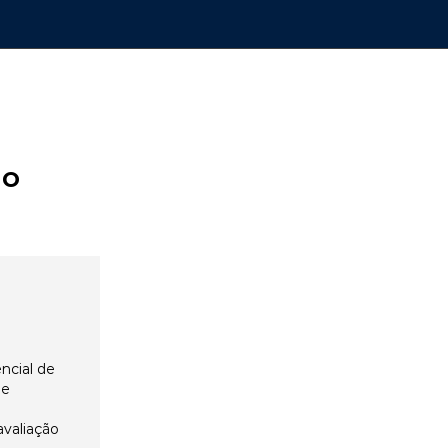
ão
ncial de
 e
avaliação