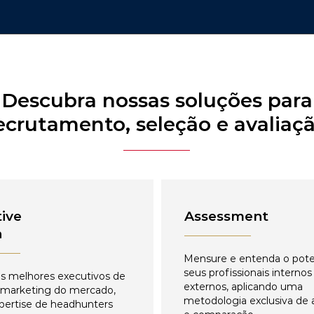
Descubra nossas soluções para
ecrutamento, seleção e avaliaç
ive
Assessment
h
Mensure e entenda o pote
seus profissionais internos
s melhores executivos de
externos, aplicando uma
 marketing do mercado,
metodologia exclusiva de 
pertise de headhunters