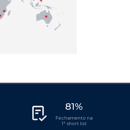
81%
Fechamento na
1ª short list