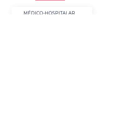
MÉDICO-HOSPITALAR
BANCOS
MERCADO DE LUXO
AUTOMOTIVO
AGRONEGÓCIO
MATERIAIS ELÉTRICOS
SERVIÇOS
BENS DE CONSUMO
QUÍMICO & ENERGIA