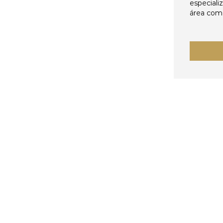
especiali
área come