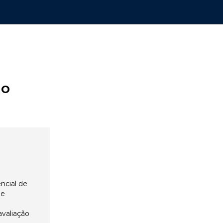
ão
ncial de
 e
avaliação