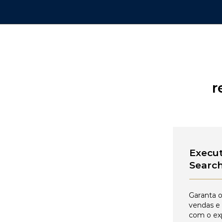
r
Execut
Searc
Garanta o
vendas e
com o ex