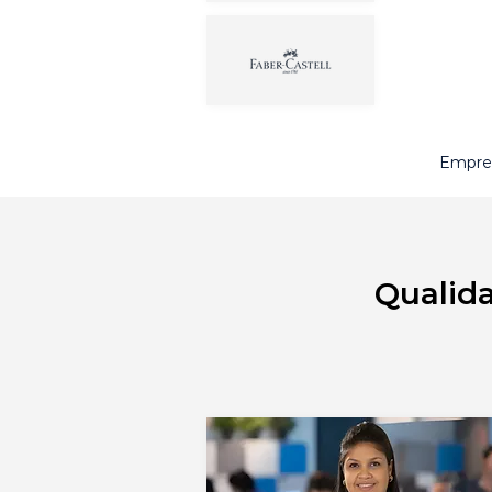
Empres
Qualid