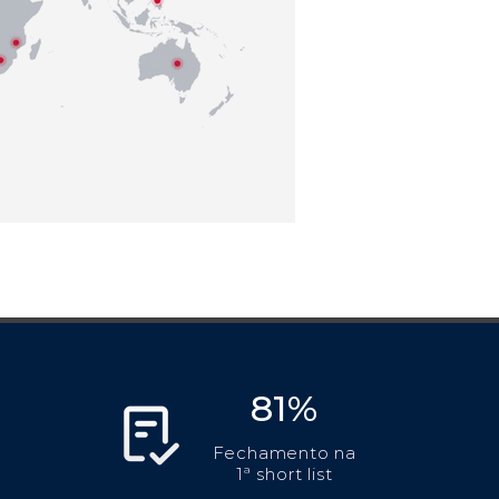
81%
Fechamento na
1ª short list