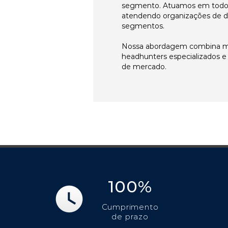
segmento. Atuamos em todos 
atendendo organizações de di
segmentos.
Nossa abordagem combina me
headhunters especializados 
de mercado.
100%
Cumprimento
de prazo