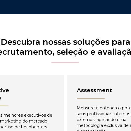
Descubra nossas soluções para
ecrutamento, seleção e avaliaç
ive
Assessment
h
Mensure e entenda o pote
seus profissionais internos
s melhores executivos de
externos, aplicando uma
 marketing do mercado,
metodologia exclusiva de 
pertise de headhunters