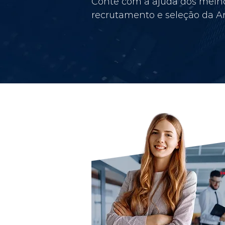
Conte com a ajuda dos melho
recrutamento e seleção da Am