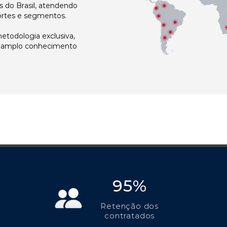
 do Brasil, atendendo
ortes e segmentos.
todologia exclusiva,
e amplo conhecimento
95%
Retenção dos
contratados