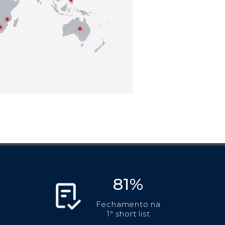
81%
Fechamento na
1ª short list