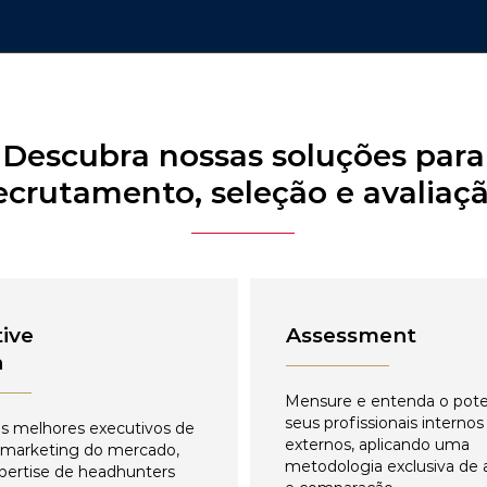
Descubra nossas soluções para
ecrutamento, seleção e avaliaç
ive
Assessment
h
Mensure e entenda o pote
seus profissionais internos
s melhores executivos de
externos, aplicando uma
 marketing do mercado,
metodologia exclusiva de 
pertise de headhunters