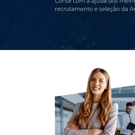
Conte com a ajuda dos melho
recrutamento e seleção da Am