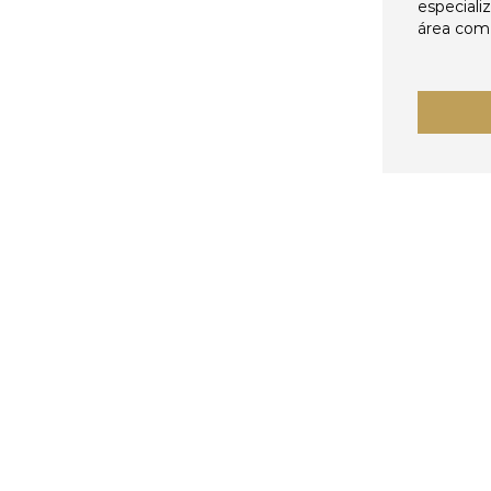
especiali
área come