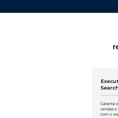
r
Execut
Searc
Garanta o
vendas e
com o ex