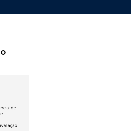
ão
ncial de
 e
avaliação