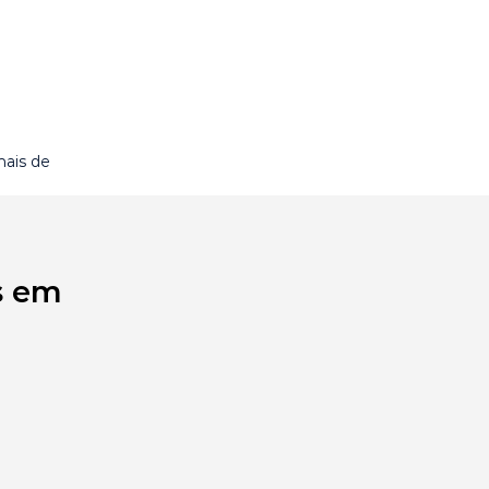
mais de
s em