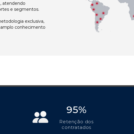
l, atendendo
ortes e segmentos.
todologia exclusiva,
e amplo conhecimento
95%
Retenção dos
contratados