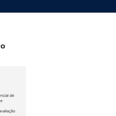
ão
ncial de
 e
avaliação