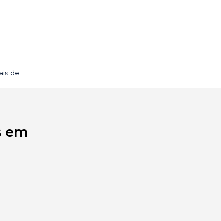
is de
s em