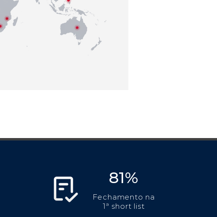
81%
Fechamento na
1ª short list