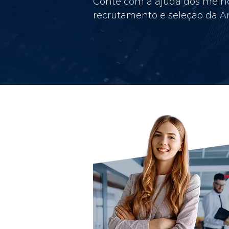
Conte com a ajuda dos melho
recrutamento e seleção da Am