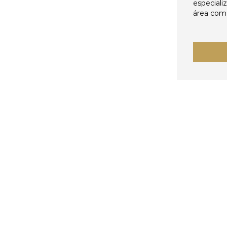
especiali
área come