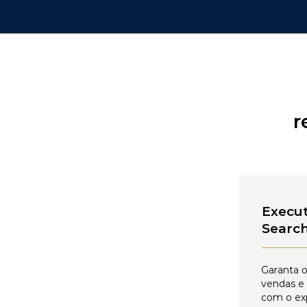
r
Execut
Searc
Garanta o
vendas e
com o ex