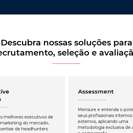
Descubra nossas soluções para
ecrutamento, seleção e avaliaç
ive
Assessment
h
Mensure e entenda o pote
seus profissionais internos
s melhores executivos de
externos, aplicando uma
 marketing do mercado,
metodologia exclusiva de 
pertise de headhunters