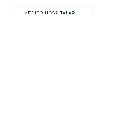
MÉDICO-HOSPITALAR
BANCOS
MERCADO DE LUXO
AUTOMOTIVO
AGRONEGÓCIO
MATERIAIS ELÉTRICOS
SERVIÇOS
BENS DE CONSUMO
QUÍMICO & ENERGIA