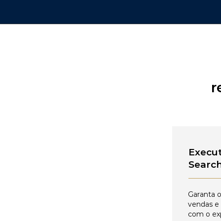
r
Execut
Searc
Garanta o
vendas e
com o ex