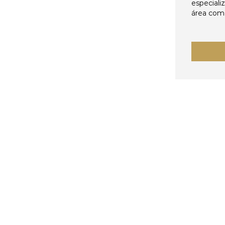
especiali
área come