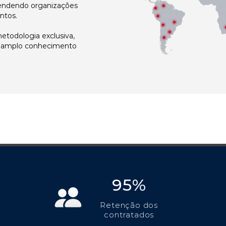
atendendo organizações
ntos.
todologia exclusiva,
e amplo conhecimento
95%
Retenção dos
contratados