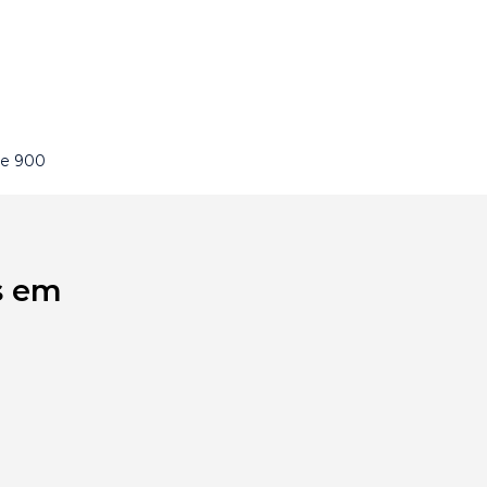
de 900
s em