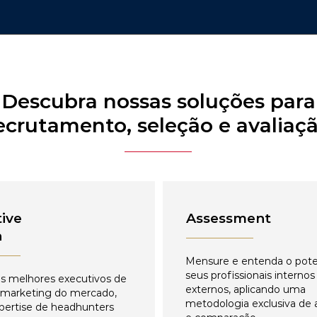
Descubra nossas soluções para
ecrutamento, seleção e avaliaç
ive
Assessment
h
Mensure e entenda o pote
seus profissionais internos
s melhores executivos de
externos, aplicando uma
 marketing do mercado,
metodologia exclusiva de 
pertise de headhunters