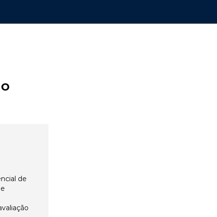
ão
ncial de
 e
avaliação