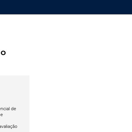
ão
ncial de
 e
avaliação