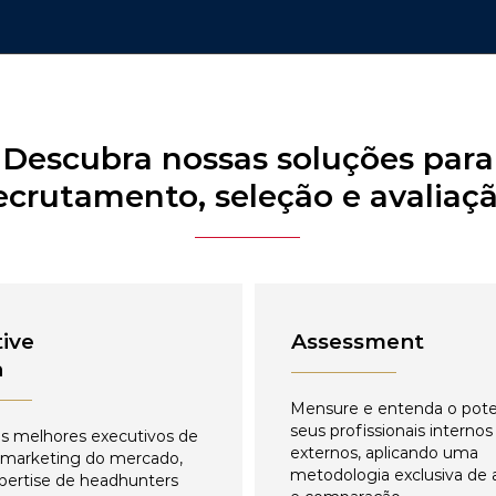
Descubra nossas soluções para
ecrutamento, seleção e avaliaç
ive
Assessment
h
Mensure e entenda o pote
seus profissionais internos
s melhores executivos de
externos, aplicando uma
 marketing do mercado,
metodologia exclusiva de 
pertise de headhunters