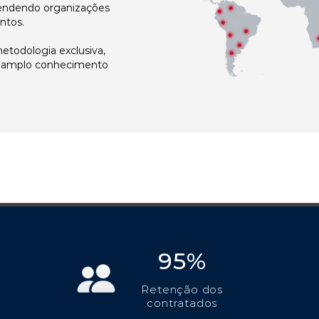
atendendo organizações
ntos.
todologia exclusiva,
e amplo conhecimento
95%
Retenção dos
contratados