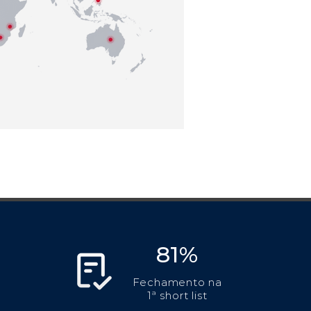
81%
Fechamento na
1ª short list