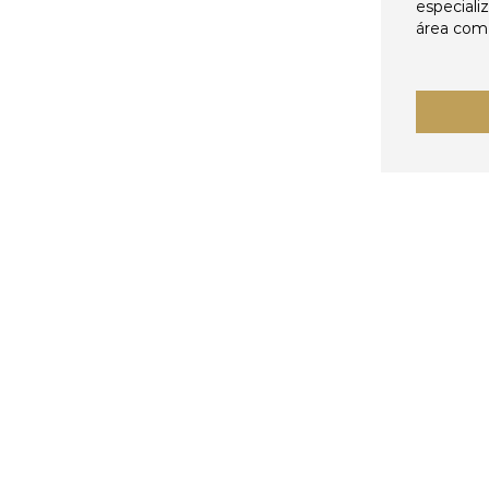
especiali
área come