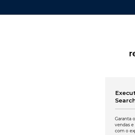
r
Execut
Searc
Garanta o
vendas e
com o ex