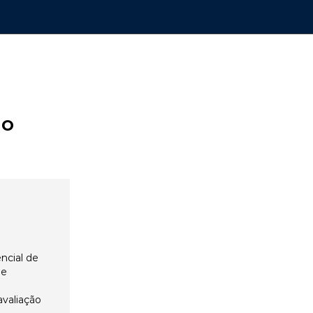
ão
ncial de
 e
avaliação