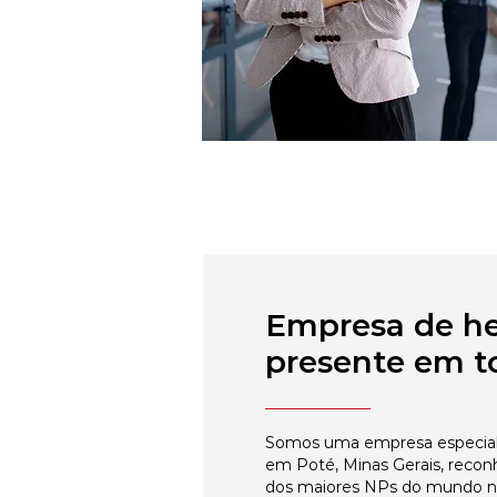
Empresa de h
presente em to
Somos uma empresa especial
em Poté, Minas Gerais, recon
dos maiores NPs do mundo 