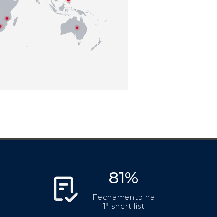
81%
Fechamento na
1ª short list