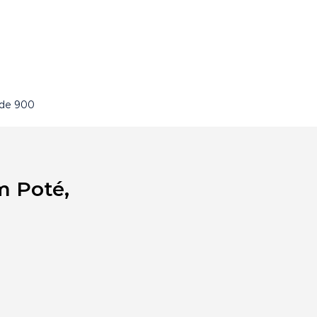
 de 900
m Poté,