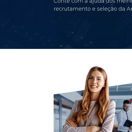
Conte com a ajuda dos melho
recrutamento e seleção da Am