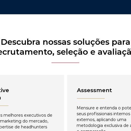
Descubra nossas soluções para
ecrutamento, seleção e avaliaç
ive
Assessment
h
Mensure e entenda o pote
seus profissionais internos
s melhores executivos de
externos, aplicando uma
 marketing do mercado,
metodologia exclusiva de 
pertise de headhunters