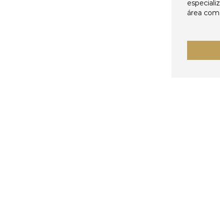
especiali
área come