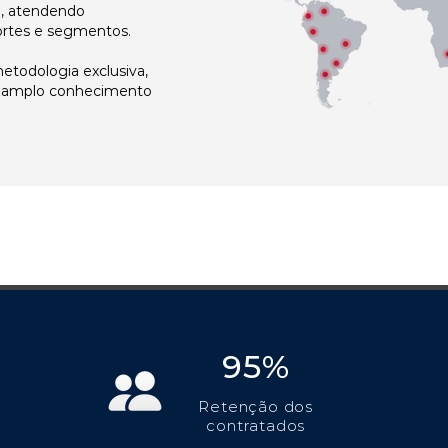
l, atendendo
ortes e segmentos.
todologia exclusiva,
e amplo conhecimento
95%
Retenção dos
contratados