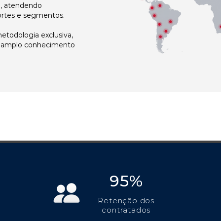
l, atendendo
ortes e segmentos.
todologia exclusiva,
e amplo conhecimento
95%
Retenção dos
contratados