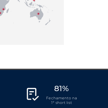
81%
Fechamento na
1ª short list