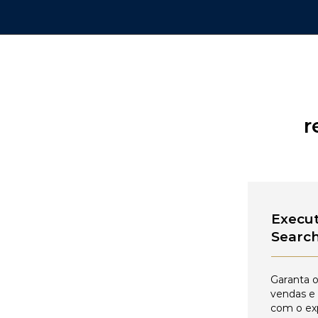
r
Execut
Searc
Garanta o
vendas e
com o ex