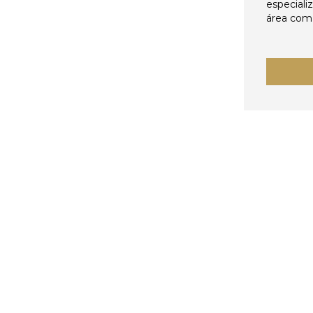
especiali
área come