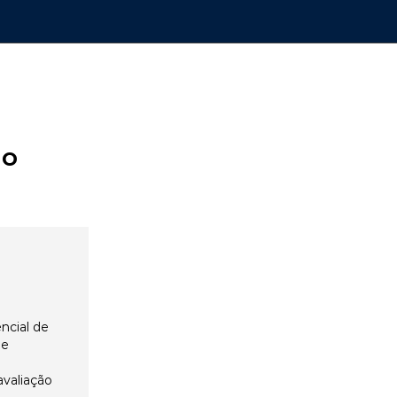
ão
ncial de
 e
avaliação