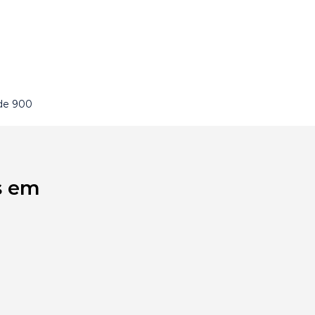
de 900
s em