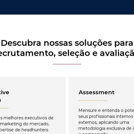
Descubra nossas soluções para
ecrutamento, seleção e avaliaç
ive
Assessment
h
Mensure e entenda o pote
seus profissionais internos
s melhores executivos de
externos, aplicando uma
 marketing do mercado,
metodologia exclusiva de 
pertise de headhunters