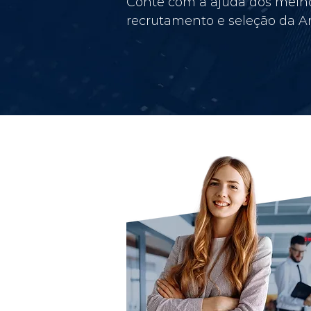
Conte com a ajuda dos melho
recrutamento e seleção da Am