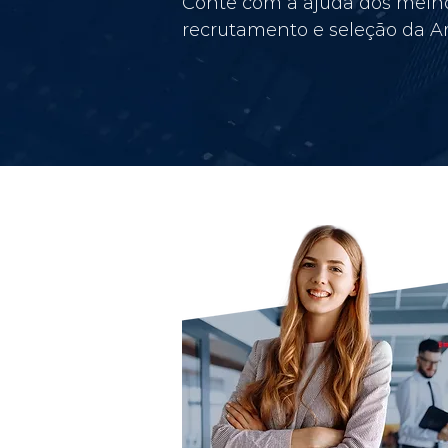
Conte com a ajuda dos melho
recrutamento e seleção da Am