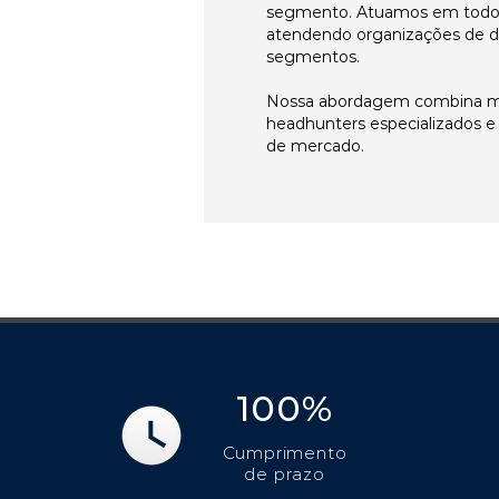
segmento. Atuamos em todos 
atendendo organizações de di
segmentos.
Nossa abordagem combina me
headhunters especializados 
de mercado.
100%
Cumprimento
de prazo