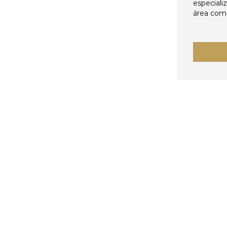
especiali
área come