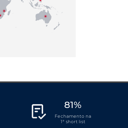
81%
Fechamento na
1ª short list