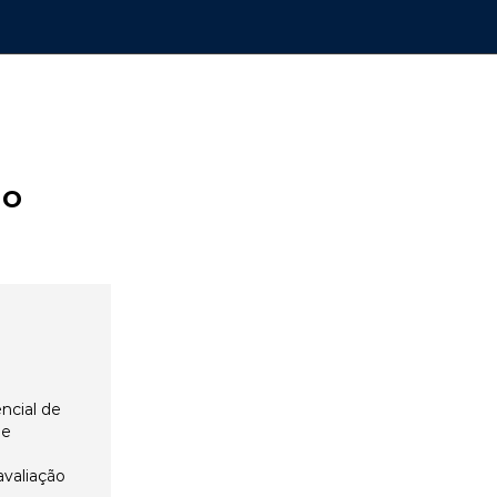
ão
ncial de
 e
avaliação