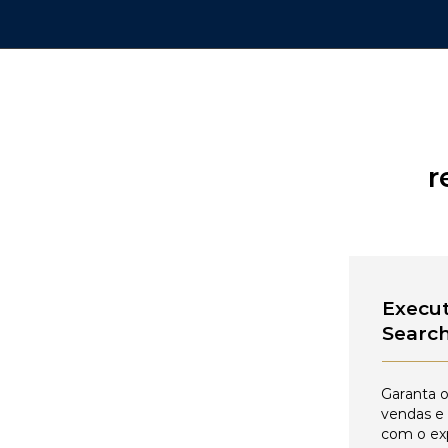
r
Execut
Searc
Garanta o
vendas e
com o ex