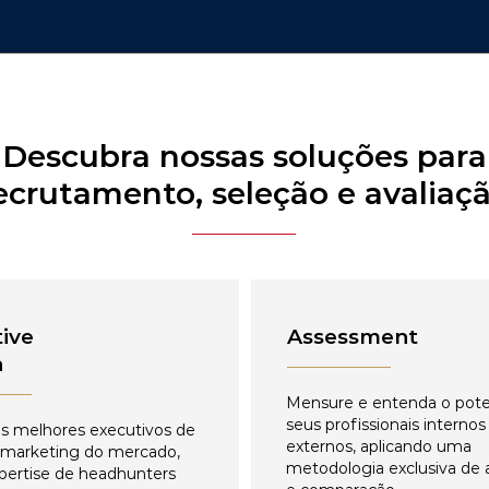
Descubra nossas soluções para
ecrutamento, seleção e avaliaç
ive
Assessment
h
Mensure e entenda o pote
seus profissionais internos
s melhores executivos de
externos, aplicando uma
 marketing do mercado,
metodologia exclusiva de 
pertise de headhunters