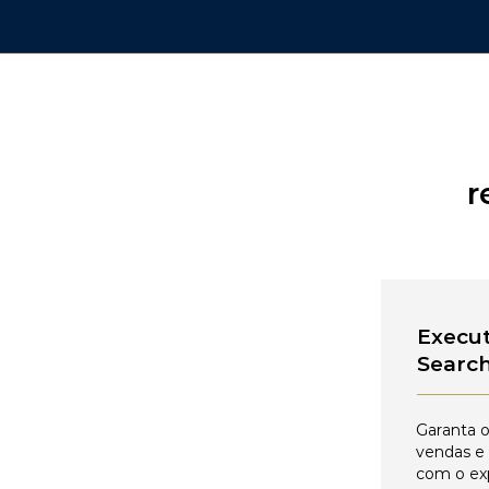
r
Execut
Searc
Garanta o
vendas e
com o ex