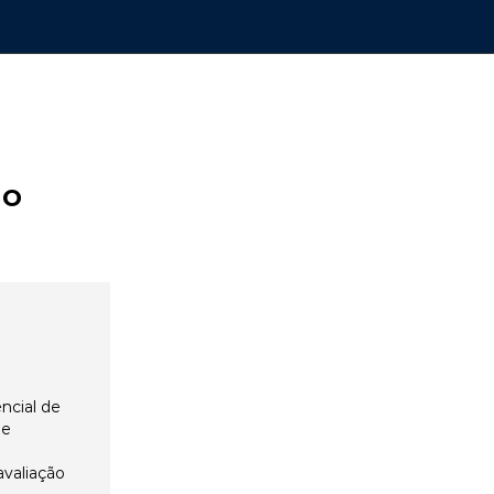
ão
ncial de
 e
avaliação