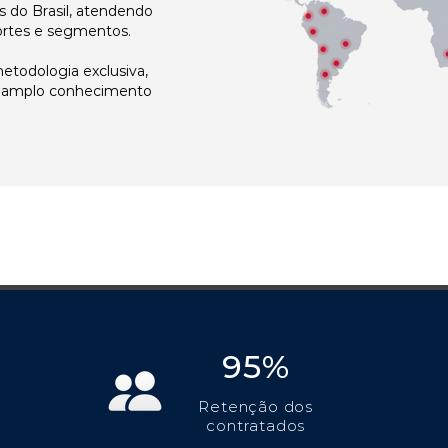
 do Brasil, atendendo
ortes e segmentos.
todologia exclusiva,
e amplo conhecimento
95%
Retenção dos
contratados