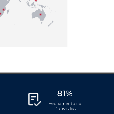
81%
Fechamento na
1ª short list