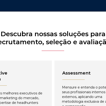
Descubra nossas soluções para
ecrutamento, seleção e avaliaç
ive
Assessment
h
Mensure e entenda o pote
seus profissionais internos
s melhores executivos de
externos, aplicando uma
 marketing do mercado,
metodologia exclusiva de 
pertise de headhunters