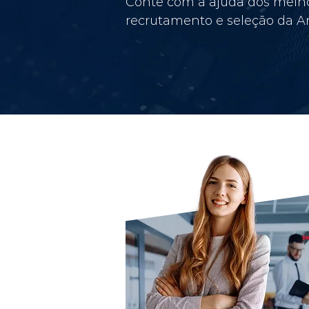
Conte com a ajuda dos melho
recrutamento e seleção da Am