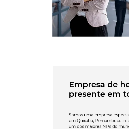
Empresa de h
presente em to
Somos uma empresa especial
em Quixaba, Pernambuco, rec
um dos maiores NPs do mun