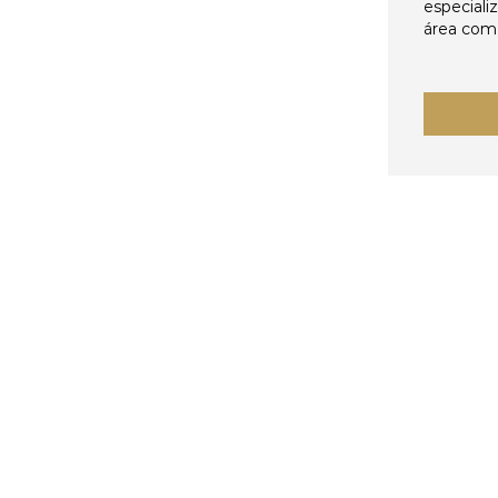
especiali
área come