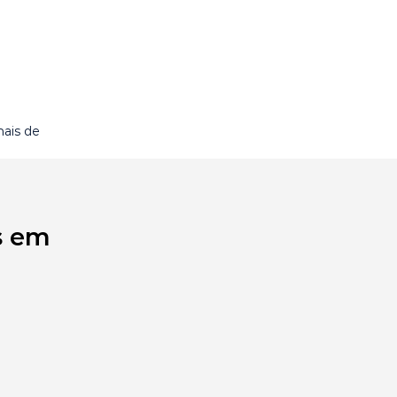
ais de
s em